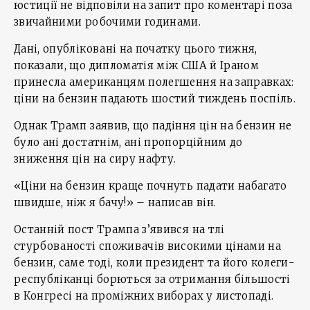
юстиції не відповіли на запит про коментарі поза
звичайними робочими годинами.
Дані, опубліковані на початку цього тижня,
показали, що дипломатія між США й Іраном
принесла американцям полегшення на заправках:
ціни на бензин падають шостий тиждень поспіль.
Однак Трамп заявив, що падіння цін на бензин не
було ані достатнім, ані пропорційним до
зниження цін на сиру нафту.
«Ціни на бензин краще почнуть падати набагато
швидше, ніж я бачу!» – написав він.
Останній пост Трампа з’явився на тлі
стурбованості споживачів високими цінами на
бензин, саме тоді, коли президент та його колеги-
республіканці борються за отримання більшості
в Конгресі на проміжних виборах у листопаді.