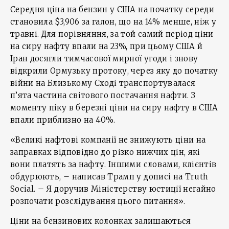
Середня ціна на бензин у США на початку середи
становила $3,906 за галон, що на 14% менше, ніж у
травні. Для порівняння, за той самий період ціни
на сиру нафту впали на 23%, при цьому США й
Іран досягли тимчасової мирної угоди і знову
відкрили Ормузьку протоку, через яку до початку
війни на Близькому Сході транспортувалася
п’ята частина світового постачання нафти. З
моменту піку в березні ціни на сиру нафту в США
впали приблизно на 40%.
«Великі нафтові компанії не знижують ціни на
заправках відповідно до різко нижчих цін, які
вони платять за нафту. Іншими словами, клієнтів
обдурюють, – написав Трамп у дописі на Truth
Social. – Я доручив Міністерству юстиції негайно
розпочати розслідування цього питання».
Ціни на бензинових колонках залишаються