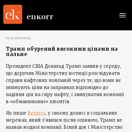
Togg
navi
24.06.2026 09:40
Трамп обурений високими цінами на
пальне
Президент США Дональд Трамп заявив у середу,
що доручив Міністерству юстиції розслідувати
справи нафтових компаній через те, що вони не
знижують ціни на заправках відповідно до
падіння цін на сиру нафту, і звинуватив компанії
в «обманюванні» клієнтів.
Як пише
Reuters
, у своєму дописі в соціальних
мережах, який з’явився після опівночі, Трамп не
назвав жодної компанії. Білий дім і Міністерство