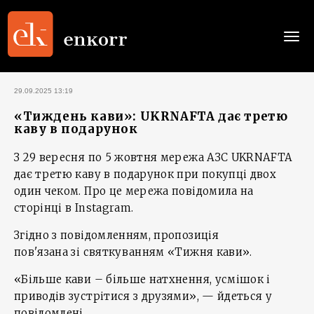
Togg
navi
29.09.2025 13:19
«Тиждень кави»: UKRNAFTA дає третю
каву в подарунок
З 29 вересня по 5 жовтня мережа АЗС UKRNAFTA
дає третю каву в подарунок при покупці двох
один чеком. Про це мережа повідомила на
сторінці в Instagram.
Згідно з повідомленням, пропозиція
пов'язана зі святкуванням «Тижня кави».
«Більше кави – більше натхнення, усмішок і
приводів зустрітися з друзями», — йдеться у
повідомлені.