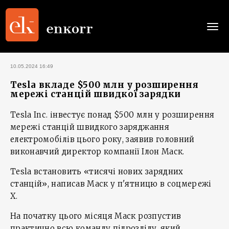
Togg
navi
10.05.2024 16:49
Tesla вкладе $500 млн у розширення
мережі станцій швидкої зарядки
Tesla Inc. інвестує понад $500 млн у розширення
мережі станцій швидкого заряджання
електромобілів цього року, заявив головний
виконавчий директор компанії Ілон Маск.
Tesla встановить «тисячі нових зарядних
станцій», написав Маск у п'ятницю в соцмережі
X.
На початку цього місяця Маск розпустив
практично всю команду підрозділу, який