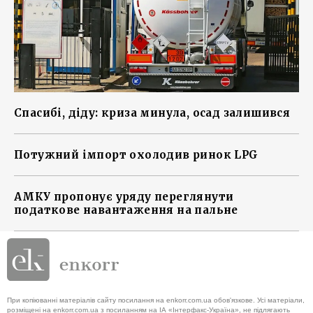
Спасибі, діду: криза минула, осад залишився
Потужний імпорт охолодив ринок LPG
АМКУ пропонує уряду переглянути
податкове навантаження на пальне
При копіюванні матеріалів сайту посилання на enkorr.com.ua обов'язкове. Усі матеріали,
розміщені на enkorr.com.ua з посиланням на ІА «Інтерфакс-Україна», не підлягають