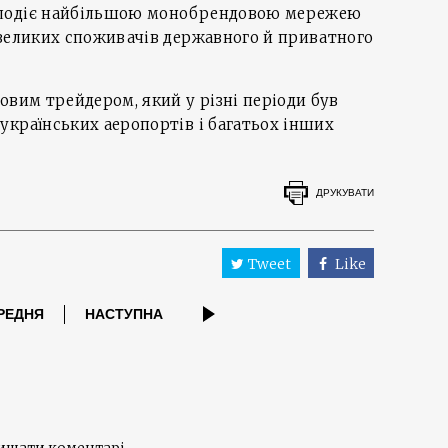
олодіє найбільшою монобрендовою мережею
 великих споживачів державного й приватного
овим трейдером, який у різні періоди був
українських аеропортів і багатьох інших
ДРУКУВАТИ
Tweet
Like
РЕДНЯ
НАСТУПНА
лишати коментарі