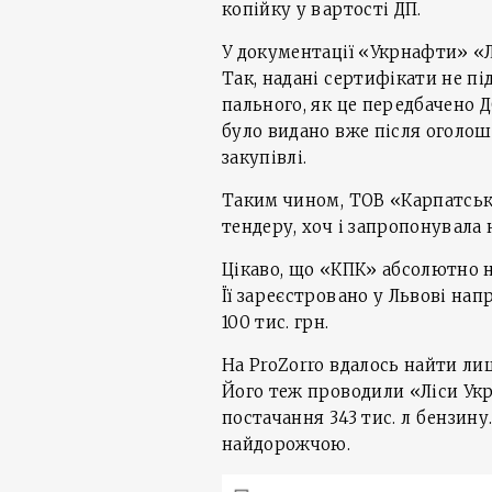
копійку у вартості ДП.
У документації «Укрнафти» «Л
Так, надані сертифікати не п
пального, як це передбачено Д
було видано вже після оголо
закупівлі.
Таким чином, ТОВ «Карпатськ
тендеру, хоч і запропонувала
Цікаво, що «КПК» абсолютно н
Її зареєстровано у Львові нап
100 тис. грн.
На ProZorro вдалось найти ли
Його теж проводили «Ліси Укр
постачання 343 тис. л бензину
найдорожчою.