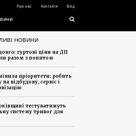
Про нас
Контакти
Вхід
вини
ЛИВІ НОВИНИ
довго: гуртові ціни на ДП
ли разом з попитом
мінила пріоритети: робить
 на відбудову, сервіс і
візацію
рківщині тестуватимуть
ьну систему тривог для