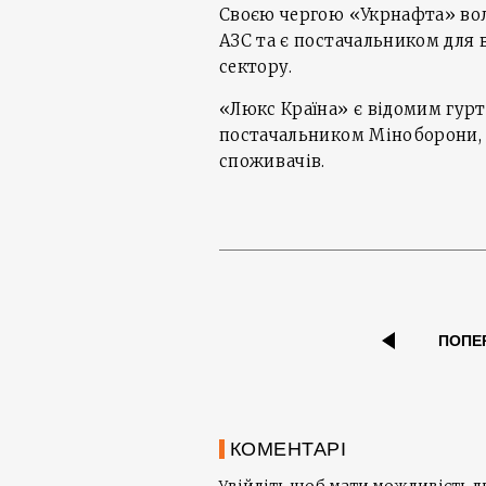
Своєю чергою «Укрнафта» в
АЗС та є постачальником для
сектору.
«Люкс Країна» є відомим гурт
постачальником Міноборони, 
споживачів.
ПОПЕ
КОМЕНТАРІ
Увійдіть щоб мати можливість 