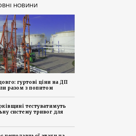
ОВНІ НОВИНИ
довго: гуртові ціни на ДП
ли разом з попитом
рківщині тестуватимуть
ьну систему тривог для
ас нещодавньої атаки на