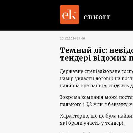
16.12.2024 14:46
Темний ліс: неві
тендері відомих 
Державне спеціалізоване госп
намір укласти договір на пост
паливна компанія», свідчать д
Зокрема компанія може поста
пального і 3,2 млн л бензину м
Характерно, що це була найви
які брали участь у тендері.