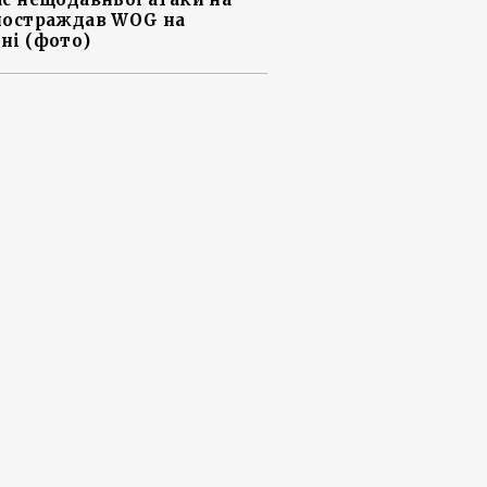
постраждав WOG на
ні (фото)