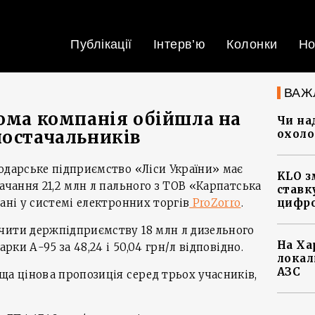
Публікації
Інтерв’ю
Колонки
Но
ВАЖ
дома компанія обійшла на
Чи на
постачальників
охоло
одарське підприємство «Ліси України» має
KLO з
ачання 21,2 млн л пального з ТОВ «Карпатська
ставку
ані у системі електронних торгів
ProZorro
.
цифро
чити держпідприємству 18 млн л дизельного
На Ха
арки А-95 за 48,24 і 50,04 грн/л відповідно.
локал
АЗС
ща цінова пропозиція серед трьох учасників,