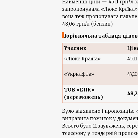
Найменші ціни — 45,11 грн/л за
запропонувала «Люкс Країна».
вона теж пропонувала пальне
48,06 грн/л (бензин).
Порівняльна таблиця цінов
Учасник
Цін
«Люкс Країна»
45,11
«Укрнафта»
47,10
ТОВ «КПК»
48,2
(переможець)
Було відхилено і пропозицію 
виправила помилок у документ
Всього було 11 зауважень, се
телефону у тендерній пропози