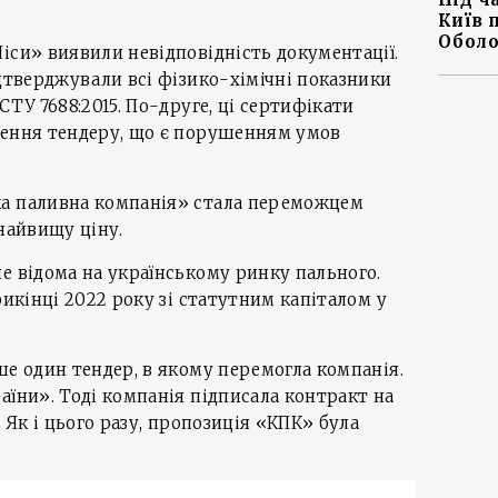
Київ 
Оболо
іси» виявили невідповідність документації.
ідтверджували всі фізико-хімічні показники
СТУ 7688:2015. По-друге, ці сертифікати
шення тендеру, що є порушенням умов
а паливна компанія» стала переможцем
 найвищу ціну.
е відома на українському ринку пального.
рикінці 2022 року зі статутним капіталом у
ше один тендер, в якому перемогла компанія.
аїни». Тоді компанія підписала контракт на
. Як і цього разу, пропозиція «КПК» була