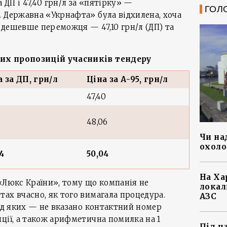
 ДП і 47,40 грн/л за «пятірку» —
ГОЛ
 Державна «Укрнафта» була відхилена, хоча
 дешевше переможця — 47,10 грн/л (ДП) та
их пропозицій учасників тендеру
а
за
ДП, грн/л
Ціна
за
А-95, грн/л
47,40
48,06
Чи на
охоло
4
50,04
На Ха
«Люкс Країни», тому що компанія не
локал
ах вчасно, як того вимагала процедура.
АЗС
ред яких — не вказано контактний номер
ції, а також арифметична помилка на 1
Під ч