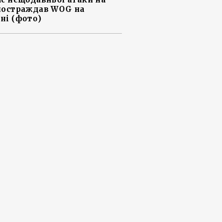
постраждав WOG на
ні (фото)