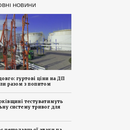
ОВНІ НОВИНИ
довго: гуртові ціни на ДП
ли разом з попитом
рківщині тестуватимуть
ьну систему тривог для
ас нещодавньої атаки на