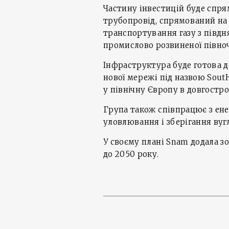
Частину інвестицій буде спря
трубопровід, спрямований на
транспортування газу з півдня
промислово розвиненої півноч
Інфраструктура буде готова 
нової мережі під назвою Sout
у північну Європу в довгостро
Група також співпрацює з ене
уловлювання і зберігання вуг
У своєму плані Snam додала зо
до 2050 року.