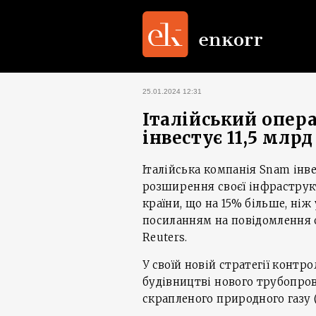
25.01.2024 12:31
Італійський опер
інвестує 11,5 млрд
Італійська компанія Snam інвес
розширення своєї інфраструк
країни, що на 15% більше, ніж
посиланням на повідомлення 
Reuters.
У своїй новій стратегії конт
будівництві нового трубопро
скрапленого природного газу 