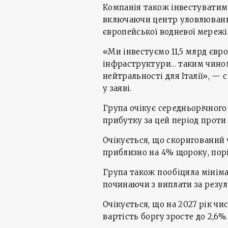
Компанія також інвестуватиме
включаючи центр уловлювання
європейської водневої мережі
«Ми інвестуємо 11,5 млрд євро
інфраструктури... таким чин
нейтральності для Італії», —
у заяві.
Група очікує середньорічного
прибутку за цей період проти
Очікується, що скоригований
приблизно на 4% щороку, порі
Група також пообіцяла мініма
починаючи з виплати за резул
Очікується, що на 2027 рік чис
вартість боргу зросте до 2,6%.