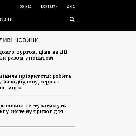
Про нас
Контакти
Вхід
вини
ЛИВІ НОВИНИ
довго: гуртові ціни на ДП
ли разом з попитом
мінила пріоритети: робить
 на відбудову, сервіс і
візацію
рківщині тестуватимуть
ьну систему тривог для