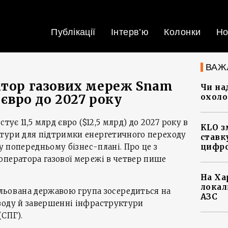
Публікації
Інтерв’ю
Колонки
Но
ВАЖ
атор газових мереж Snam
Чи на
 євро до 2027 року
охоло
тує 11,5 млрд євро ($12,5 млрд) до 2027 року в
KLO з
тури для підтримки енергетичного переходу
ставку
 у попередньому бізнес-плані. Про це з
цифро
оператора газової мережі в четвер пише
На Ха
локал
рольована державою група зосередиться на
АЗС
воду й завершенні інфраструктури
(СПГ).