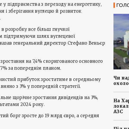
 у підприємства з переходу на енергетику,
ГОЛ
 і зберігання вуглецю й розвиток
.
 в розробку все більш гнучкої
ом підтримуючи шлях вуглецевої
 сказав генеральний директор Стефано Веньєр
 зростання на 7,4% скоригованого основного
 7% за попереднім планом.
Чи на
 чистий прибуток зростатиме в середньому
охоло
вняно з 3% у попередній стратегії.
льне щорічне зростання дивідендів на 3%,
На Ха
ьтатами 2024 року.
локал
АЗС
тий борг зросте до 19 млрд євро, а середня
Під ч