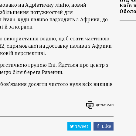
мовано на Адріатичну лінію, новий
Київ 
Оболо
 збільшення потужностей для
 Італії, куди паливо надходить з Африки, до
і й за кордон.
до використання водню, щоб стати частиною
H2, спрямованої на доставку палива з Африки
ковій перспективі.
ргетичною групою Eni. Йдеться про центр з
лецю біля берега Равенни.
бов’язання досягти чистого нуля всіх викидів
ДРУКУВАТИ
Tweet
Like