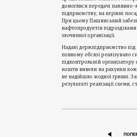
домоглися передачі паливно-
підприємству, на керівні пос
При цьому Пашинський забезп
нафтопродуктів підрозділами 
злочинної організації.
Надалі держпідприємство пі
повному обсязі реалізувало 
підконтрольній організатору 
кошти вивели на рахунки комп
не надійшло жодної гривні. За
результаті реалізації схеми, с
ПОПЕ