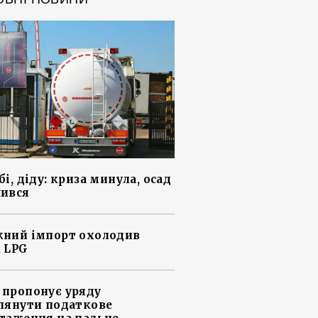
і, діду: криза минула, осад
ився
ний імпорт охолодив
 LPG
пропонує уряду
лянути податкове