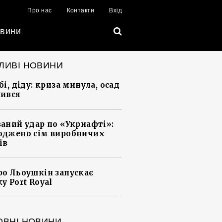
Про нас
Контакти
Вхід
вини
ЛИВІ НОВИНИ
і, діду: криза минула, осад
ився
аний удар по «Укрнафті»:
джено сім виробничих
ів
о Льоушкін запускає
у Port Royal
ОВНІ НОВИНИ