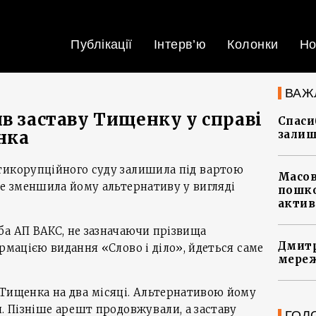
Публікації
Інтерв’ю
Колонки
Но
ВАЖ
в заставу Тищенку у справі
Спасиб
нка
залиш
тикорупційного суду залишила під вартою
Масов
ле зменшила йому альтернативу у вигляді
пошко
актив
ба АП ВАКС, не зазначаючи прізвища
Дмитр
ормацією видання «Слово і діло», йдеться саме
мереж
 Тищенка на два місяці. Альтернативою йому
и. Пізніше арешт продовжували, а заставу
ГОЛ