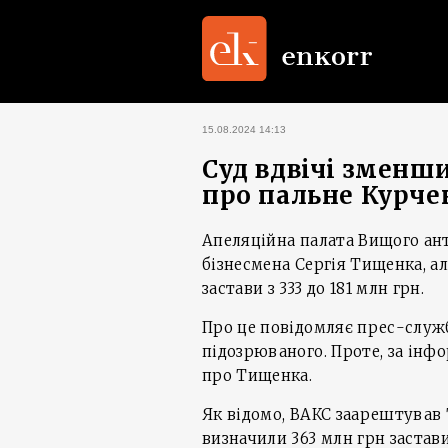
15.08.2024 14:13
Суд вдвічі зменши
про пальне Курче
Апеляційна палата Вищого ан
бізнесмена Сергія Тищенка, а
застави з 333 до 181 млн грн.
Про це повідомляє прес-служ
підозрюваного. Проте, за інф
про Тищенка.
Як відомо, ВАКС заарештував
визначили 363 млн грн застав