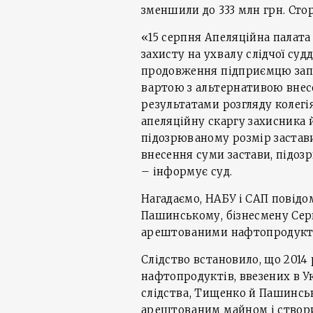
зменшили до 333 млн грн. Стор
«15 серпня Апеляційна палата
захисту на ухвалу слідчої суд
продовження підприємцю запо
вартою з альтернативою внесе
результатами розгляду колегі
апеляційну скаргу захисника 
підозрюваному розмір застави 
внесення суми застави, підо
– інформує суд.
Нагадаємо, НАБУ і САП повідо
Пашинському, бізнесмену Сер
арештованими нафтопродуктами
Слідство встановило, що 2014 
нафтопродуктів, ввезених в У
слідства, Тищенко й Пашинсь
арештованим майном і створи