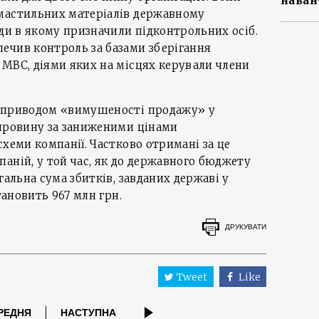
наван
мастильних матеріалів державному
ади в якому призначили підконтрольних осіб.
ечив контроль за базами зберігання
МВС, діями яких на місцях керували члени
д приводом «вимушеності продажу» у
сировину за заниженими цінами
схеми компанії. Частково отримані за це
аній, у той час, як до державного бюджету
гальна сума збитків, завданих державі у
тановить 967 млн грн.
ДРУКУВАТИ
Tweet
Like
РЕДНЯ
НАСТУПНА