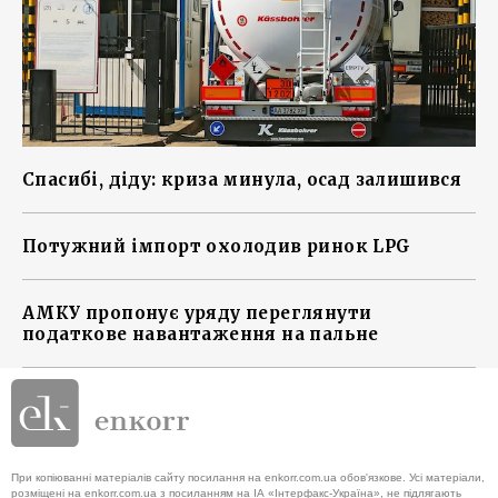
Спасибі, діду: криза минула, осад залишився
Потужний імпорт охолодив ринок LPG
АМКУ пропонує уряду переглянути
податкове навантаження на пальне
При копіюванні матеріалів сайту посилання на enkorr.com.ua обов'язкове. Усі матеріали,
розміщені на enkorr.com.ua з посиланням на ІА «Інтерфакс-Україна», не підлягають