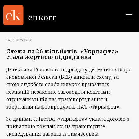
Togg
navi
16.06.2025 09:30
Схема на 26 мільйонів: «Укрнафта»
стала жертвою підрядника
Детективи Головного підрозділу детективів Бюро
економічної безпеки (БЕБ) викрили схему, за
якою службові особи кількох приватних
компаній незаконно заволоділи коштами,
отриманими під час транспортування й
зберігання нафтопродуктів ПАТ «Укрнафта».
За даними слідства, «Укрнафта» уклала договір з
приватною компанією на транспортне
експедування вагонів із тимчасовим