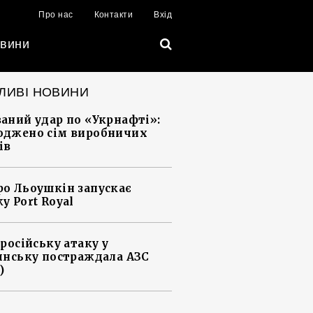
Про нас
Контакти
Вхід
вини
ЛИВІ НОВИНИ
аний удар по «Укрнафті»:
джено сім виробничих
ів
о Льоушкін запускає
у Port Royal
 російську атаку у
янську постраждала АЗС
)