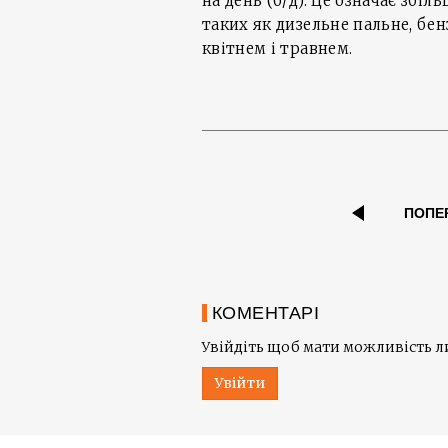
на день (б/д). Це означає зб
таких як дизельне пальне, бен
квітнем і травнем.
ПОПЕ
КОМЕНТАРІ
Увійдіть щоб мати можливість 
Увійти