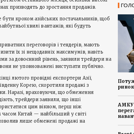
ГОЛ
їнах призводять до зростання продажів.
 бути кроком азійських постачальників, щоб
айбутньої хвилі вантажів, які будуть
приватних переговорів і тендерів, мають
низити їх зі нещодавніх максимумів, навіть
и за довоєнний рівень, заявили трейдери на
 вони не уповноважені виступати публічно.
кінці лютого провідні експортери Азії,
Потуж
івденну Корею, скоротили продажі з
ринок
ки. Наразі, враховуючи, що обмеження
діють, трейдери заявили, що інші
АМКУ 
користатися цим вікном, перш ніж
перег
 часом Китай — найбільший у світі
наван
озволив лише обмежені продажі на