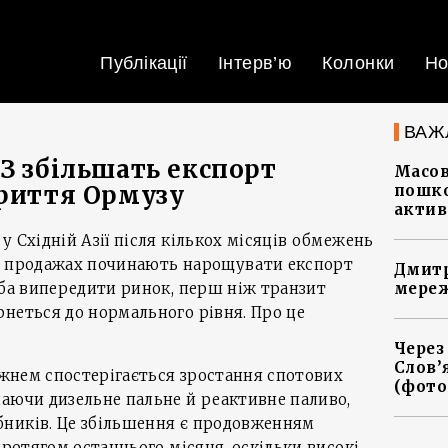
Публікації
Інтерв’ю
Колонки
Но
ВАЖ
ПЗ збільшать експорт
Масов
криття Ормузу
пошко
актив
у Східній Азії після кількох місяців обмежень
х продажах починають нарощувати експорт
Дмитр
оба випередити ринок, перш ніж транзит
мереж
неться до нормального рівня. Про це
Через
Слов’
тижнем спостерігається зростання спотових
(фото
аючи дизельне пальне й реактивне паливо,
ників. Це збільшення є продовженням
протягом останнього місяця, оскільки високі