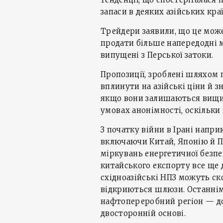
запаси в деяких азійських кра
Трейдери заявили, що це може
продати більше напередодні м
випущені з Перської затоки.
Пропозиції, зроблені шляхом 
вплинути на азійські ціни й з
якщо вони залишаються вищим
умовах анонімності, оскільки
З початку війни в Ірані напри
включаючи Китай, Японію й П
міркувань енергетичної безпе
китайського експорту все ще 
східноазійські НПЗ можуть с
відкриються шлюзи. Останнім
нафтопереробний регіон — д
двосторонній основі.