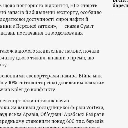
Brent
барел
ь щодо повторного відкриття, НПЗ стають
ні запасів й збільшенні експорту, особливо
додаткової доступності сирої нафти й
ини з Перської затоки», — сказав Суміт
з питань постачання та моделювання
 також відомого як дизельне пальне, почали
очатку цього тижня, впавши з премії, що
нку.
 основними експортерами палива. Війна між
їв у 10% світової торгівлі дизельним пальним
начав Kpler до конфлікту.
о експорт палива також почав
оки. За даними дослідницької фірми Vortexa,
Саудівська Аравія, Об'єднані Арабські Емірати
середньому становили понад 600 тис. барелів