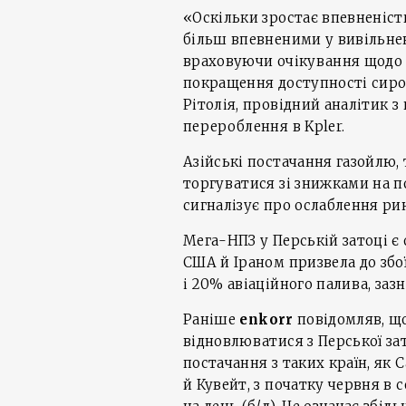
«Оскільки зростає впевненіст
більш впевненими у вивільнен
враховуючи очікування щодо 
покращення доступності сиров
Рітолія, провідний аналітик 
перероблення в Kpler.
Азійські постачання газойлю,
торгуватися зі знижками на п
сигналізує про ослаблення ри
Мега-НПЗ у Перській затоці є
США й Іраном призвела до збо
і 20% авіаційного палива, заз
Раніше
enkorr
повідомляв, щ
відновлюватися з Перської зат
постачання з таких країн, як 
й Кувейт, з початку червня в 