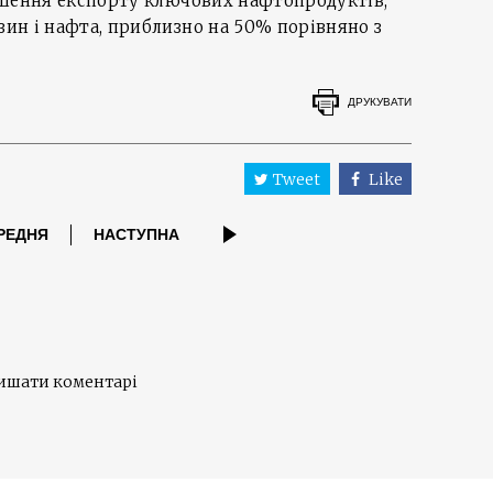
ільшення експорту ключових нафтопродуктів,
зин і нафта, приблизно на 50% порівняно з
ДРУКУВАТИ
Tweet
Like
РЕДНЯ
НАСТУПНА
лишати коментарі