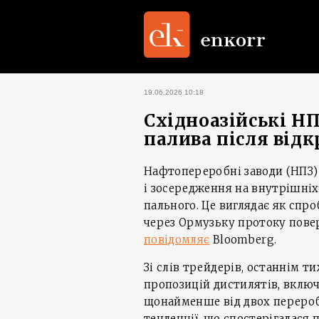
19.06.2026 10:18
Східноазійські Н
палива після від
Нафтопереробні заводи (НПЗ) 
і зосередження на внутрішні
пального. Це виглядає як спр
через Ормузьку протоку повер
повідомляє
Bloomberg.
Зі слів трейдерів, останнім 
пропозицій дистилятів, включ
щонайменше від двох перероб
тенденції, що спостерігалася 