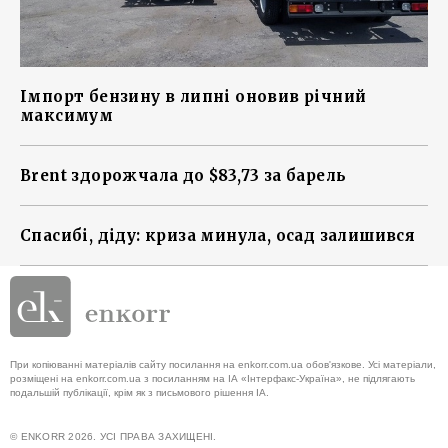
Імпорт бензину в липні оновив річний
максимум
Brent здорожчала до $83,73 за барель
Спасибі, діду: криза минула, осад залишився
При копіюванні матеріалів сайту посилання на enkorr.com.ua обов'язкове. Усі матеріали,
розміщені на enkorr.com.ua з посиланням на ІА «Інтерфакс-Україна», не підлягають
подальшій публікації, крім як з письмового рішення ІА.
© ENKORR 2026. УСІ ПРАВА ЗАХИЩЕНІ.