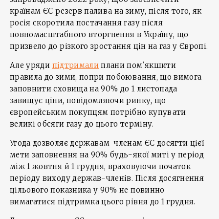
країнам ЄС резерв палива на зиму, після того, як
росія скоротила постачання газу після
повномасштабного вторгнення в Україну, що
призвело до різкого зростання цін на газ у Європі.
Але уряди
підтримали
плани пом'якшити
правила до зими, попри побоювання, що вимога
заповнити сховища на 90% до 1 листопада
завищує ціни, повідомляючи ринку, що
європейським покупцям потрібно купувати
великі обсяги газу до цього терміну.
Угода дозволяє державам-членам ЄС досягти цієї
мети заповнення на 90% будь-якої миті у період
між 1 жовтня й 1 грудня, враховуючи початок
періоду виходу держав-членів. Після досягнення
цільового показника у 90% не повинно
вимагатися підтримка цього рівня до 1 грудня.