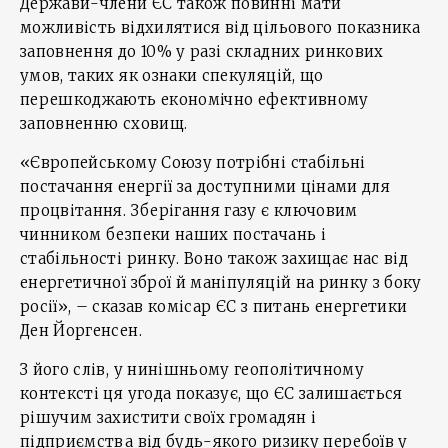
Держави-члени ЄС також повинні мати
можливість відхилятися від цільового показника
заповнення до 10% у разі складних ринкових
умов, таких як ознаки спекуляцій, що
перешкоджають економічно ефективному
заповненню сховищ.
«Європейському Союзу потрібні стабільні
постачання енергії за доступними цінами для
процвітання. Зберігання газу є ключовим
чинником безпеки наших постачань і
стабільності ринку. Воно також захищає нас від
енергетичної зброї й маніпуляцій на ринку з боку
росії», – сказав комісар ЄС з питань енергетики
Ден Йоргенсен.
З його слів, у нинішньому геополітичному
контексті ця угода показує, що ЄС залишається
рішучим захистити своїх громадян і
підприємства від будь-якого ризику перебоїв у