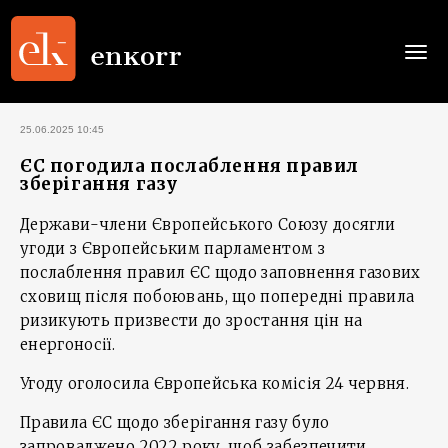
Togg
navi
25.06.2025 10:45
ЄС погодила послаблення правил
зберігання газу
Держави-члени Європейського Союзу досягли
угоди з Європейським парламентом з
послаблення правил ЄС щодо заповнення газових
сховищ після побоювань, що попередні правила
ризикують призвести до зростання цін на
енергоносії.
Угоду оголосила Європейська комісія 24 червня.
Правила ЄС щодо зберігання газу було
запроваджено 2022 року, щоб забезпечити