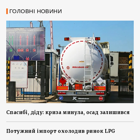
ГОЛОВНІ НОВИНИ
Спасибі, діду: криза минула, осад залишився
Потужний імпорт охолодив ринок LPG