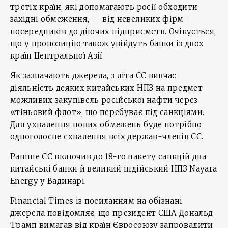
третіх країн, які допомагають росії обходити
західні обмеження, — від невеликих фірм-
посередників до діючих підприємств. Очікується,
що у пропозицію також увійдуть банки із двох
країн Центральної Азії.
Як зазначають джерела, з літа ЄС вивчає
діяльність деяких китайських НПЗ на предмет
можливих закупівель російської нафти через
«тіньовий флот», що перебуває під санкціями.
Для ухвалення нових обмежень буде потрібно
одноголосне схвалення всіх держав-членів ЄС.
Раніше ЄС включив до 18-го пакету санкцій два
китайські банки й великий індійський НПЗ Nayara
Energy у Вадинарі.
Financial Times із посиланням на обізнані
джерела повідомляє, що президент США Дональд
Трамп вимагав від країн Євросоюзу запровадити