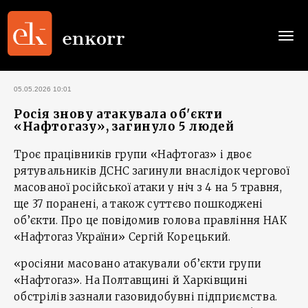
Togg
navi
05.05.2026 10:01
Росія знову атакувала об'єкти
«Нафтогазу», загинуло 5 людей
Троє працівників групи «Нафтогаз» і двоє
рятувальників ДСНС загинули внаслідок чергової
масованої російської атаки у ніч з 4 на 5 травня,
ще 37 поранені, а також суттєво пошкоджені
об’єкти. Про це повідомив голова правління НАК
«Нафтогаз України» Сергій Корецький.
«росіяни масовано атакували об’єкти групи
«Нафтогаз». На Полтавщині й Харківщині
обстрілів зазнали газовидобувні підприємства.