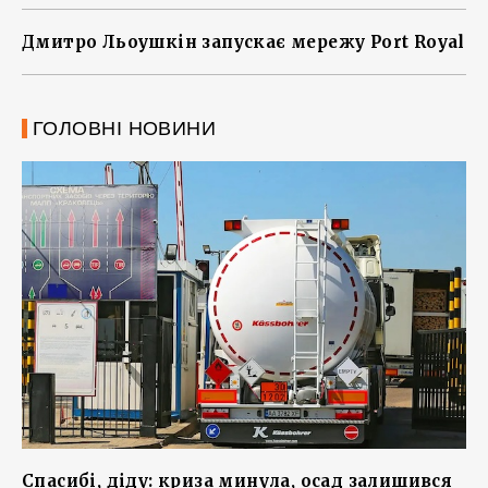
Дмитро Льоушкін запускає мережу Port Royal
ГОЛОВНІ НОВИНИ
Спасибі, діду: криза минула, осад залишився