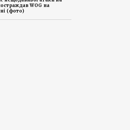
постраждав WOG на
ні (фото)