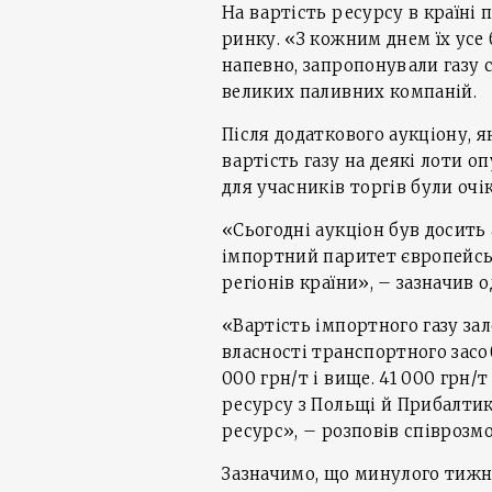
На вартість ресурсу в країні
ринку. «З кожним днем їх усе
напевно, запропонували газу с
великих паливних компаній.
Після додаткового аукціону, 
вартість газу на деякі лоти о
для учасників торгів були оч
«Сьогодні аукціон був досить
імпортний паритет європейсь
регіонів країни», – зазначив о
«Вартість імпортного газу за
власності транспортного засо
000 грн/т і вище. 41 000 грн/т
ресурсу з Польщі й Прибалтик
ресурс», – розповів співрозм
Зазначимо, що минулого тижня