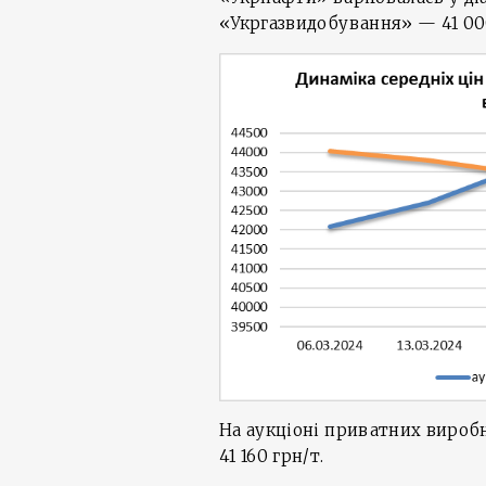
«Укргазвидобування» — 41 000
На аукціоні приватних виробни
41 160 грн/т.