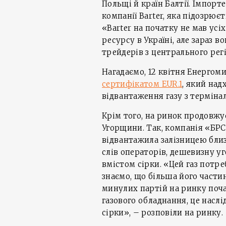
Польщі й країн Балтії. Імпор
компанії Barter, яка підозрюєт
«Barter на початку не мав ус
ресурсу в Україні, але зараз в
трейдерів з центрального регі
Нагадаємо, 12 квітня Енерго
сертифікатом EUR.1
, який над
відвантаження газу з термінал
Крім того, на ринок продовжу
Угорщини. Так, компанія «Б
відвантажила залізницею близьк
слів операторів, дешевизну у
вмістом сірки. «Цей газ потр
знаємо, що більша його части
минулих партій на ринку поча
газового обладнання, це наслі
сірки», – розповіли на ринку.