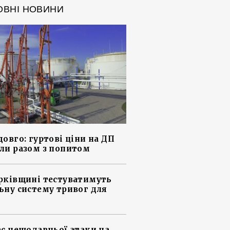
ОВНІ НОВИНИ
довго: гуртові ціни на ДП
ли разом з попитом
рківщині тестуватимуть
ьну систему тривог для
ас нещодавньої атаки на