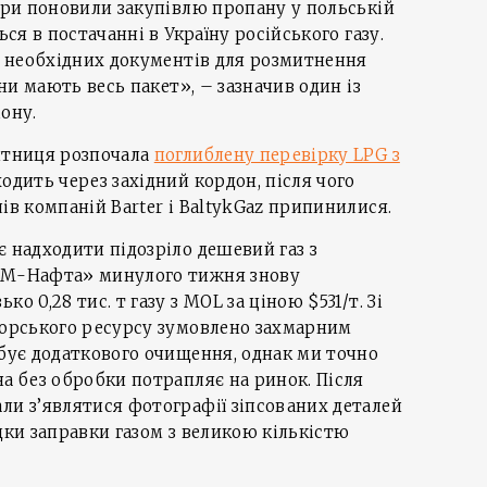
тери поновили закупівлю пропану у польській
ься в постачанні в Україну російського газу.
іх необхідних документів для розмитнення
они мають весь пакет», – зазначив один із
ону.
митниця розпочала
поглиблену перевірку LPG з
ходить через західний кордон, після чого
ів компаній Barter і BaltykGaz припинилися.
є надходити підозріло дешевий газ з
РСМ-Нафта» минулого тижня знову
о 0,28 тис. т газу з MOL за ціною $531/т. Зі
горського ресурсу зумовлено захмарним
ебує додаткового очищення, однак ми точно
на без обробки потрапляє на ринок. Після
ли з’являтися фотографії зіпсованих деталей
дки заправки газом з великою кількістю