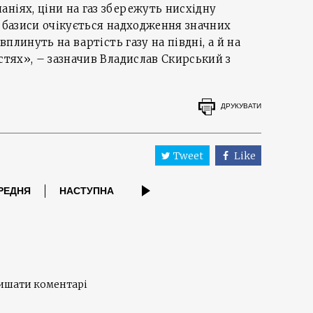
ніях, ціни на газ збережуть нисхідну
і базиси очікується надходження значних
 вплинуть на вартість газу на півдні, а й на
стях», – зазначив Владислав Скирський з
ДРУКУВАТИ
Tweet
Like
РЕДНЯ
НАСТУПНА
лишати коментарі