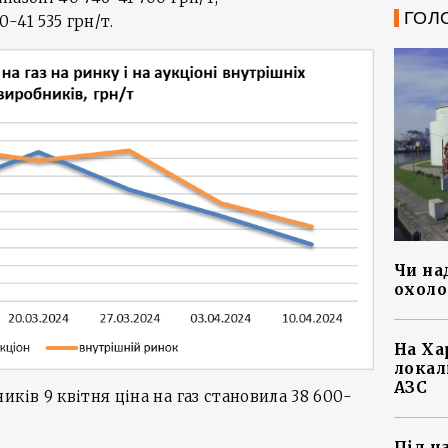
ГОЛ
-41 535 грн/т.
Чи на
охоло
На Ха
локал
АЗС
ків 9 квітня ціна на газ становила 38 600-
Під ч