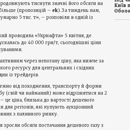
 продовжують тиснути значні його обсяги на
Київ 
 більше (пропозицій –
ek
). За тиждень нам,
Оболо
умарно 5 тис. т», – розповіли в одній із
який проводила «Укрнафта» 5 квітня, де
пускалась до 40 000 грн/т, сьогоднішні ціни
ікуваними.
 активним через непогану ціну, яка нижче за
кого ресурсу для центральних і східних
дин із трейдерів.
лежно від походження, транспорту й форми
бу (свій чи найманий) може відрізнятися на 2
 – це ціна, близька до вартості дешевого
и для регіонів, які купують аукціонний
овник з паливного ринку.
 зросли обсяги постачання дешевого газу з