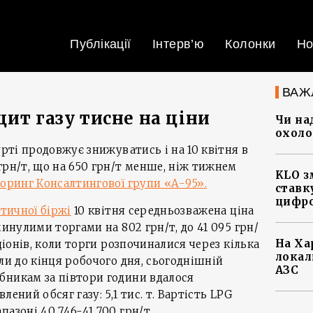
Публікації
Інтерв’ю
Колонки
Но
ВАЖ
ит газу тисне на ціни
Чи на
охоло
урті продовжує знижуватись і на 10 квітня в
грн/т, що на 650 грн/т менше, ніж тижнем
KLO з
оринг Консалтингової групи «А-95».
ставку
цифро
етичної біржі
10 квітня середньозважена ціна
минулими торгами на 802 грн/т, до 41 095 грн/
На Ха
кціонів, коли торги розпочиналися через кілька
локал
ли до кінця робочого дня, сьогоднішній
АЗС
бникам за півтори години вдалося
ений обсяг газу: 5,1 тис. т. Вартість LPG
азоні 40 746-41 700 грн/т,