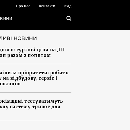
Про нас
Контакти
Вхід
вини
ЛИВІ НОВИНИ
довго: гуртові ціни на ДП
ли разом з попитом
мінила пріоритети: робить
 на відбудову, сервіс і
візацію
рківщині тестуватимуть
ьну систему тривог для