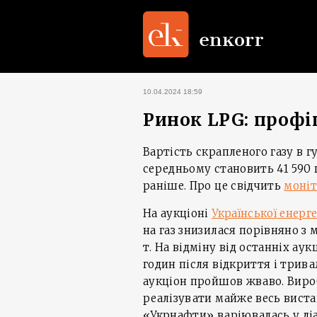
10.04.2024 18:59
Ринок LPG: профіц
Вартість скрапленого газу в г
середньому становить 41 590 
раніше. Про це свідчить
моніт
На аукціоні
Української енерг
на газ знизилася порівняно з 
т. На відміну від останніх ау
годин після відкриття і трива
аукціон пройшов жваво. Виро
реалізувати майже весь виставл
«Укрнафти» варіювалась у діап