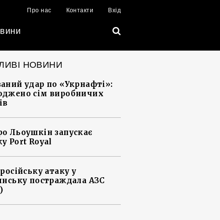
Про нас
Контакти
Вхід
вини
ЛИВІ НОВИНИ
аний удар по «Укрнафті»:
джено сім виробничих
ів
о Льоушкін запускає
у Port Royal
 російську атаку у
янську постраждала АЗС
)