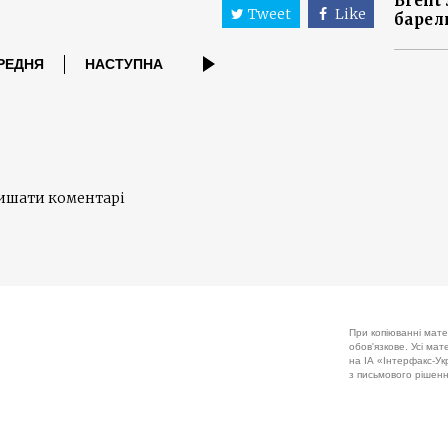
Brent
Tweet
Like
барел
РЕДНЯ
НАСТУПНА
лишати коментарі
При копіюванні мате
обов'язкове. Усі ма
на ІА «Інтерфакс-Укр
з письмового рішенн