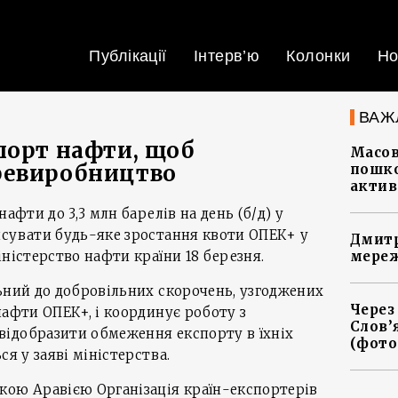
Публікації
Інтерв’ю
Колонки
Но
ВАЖ
порт нафти, щоб
Масов
ревиробництво
пошко
актив
афти до 3,3 млн барелів на день (б/д) у
нсувати будь-яке зростання квоти ОПЕК+ у
Дмитр
іністерство нафти країни 18 березня.
мереж
ьний до добровільних скорочень, узгоджених
Через
нафти ОПЕК+, і координує роботу з
Слов’
ідобразити обмеження експорту в їхніх
(фото
ся у заяві міністерства.
кою Аравією Організація країн-експортерів