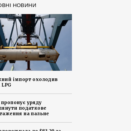
ОВНІ НОВИНИ
ний імпорт охолодив
 LPG
пропонує уряду
лянути податкове
таження на пальне