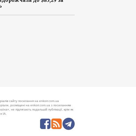
 здорожчала до $83,29 за
ь
ріалів сайту посилання на enkorr.com.ua
теріали, розміщені на enkorr.com.ua з посиланням
аїна», не підлягають подальшій публікації, крім як
я ІА.