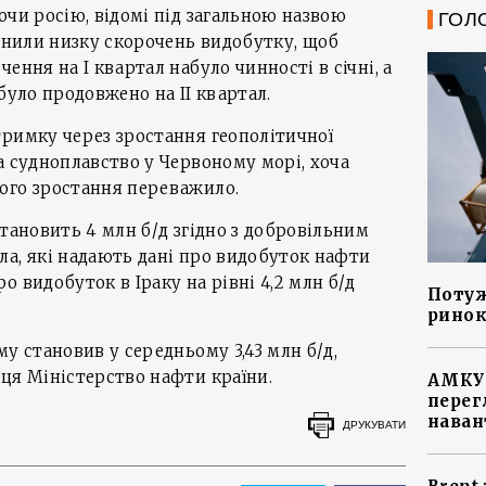
ючи росію, відомі під загальною назвою
ГОЛ
йснили низку скорочень видобутку, щоб
ення на І квартал набуло чинності в січні, а
було продовжено на ІІ квартал.
римку через зростання геополітичної
а судноплавство у Червоному морі, хоча
ого зростання переважило.
становить 4 млн б/д згідно з добровільним
а, які надають дані про видобуток нафти
 видобуток в Іраку на рівні 4,2 млн б/д
Потуж
ринок
у становив у середньому 3,43 млн б/д,
ця Міністерство нафти країни.
АМКУ 
перег
наван
ДРУКУВАТИ