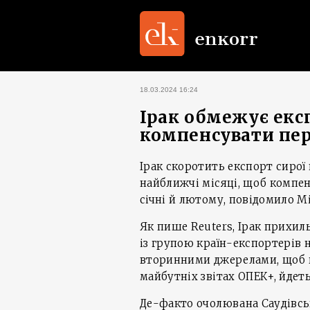
18.03.2024 16:24
Ірак обмежує екс
компенсувати пе
Ірак скоротить експорт сирої н
найближчі місяці, щоб компе
січні й лютому, повідомило М
Як пише Reuters, Ірак прихил
із групою країн-експортерів 
вторинними джерелами, щоб в
майбутніх звітах ОПЕК+, йдеть
Де-факто очолювана Саудівсь