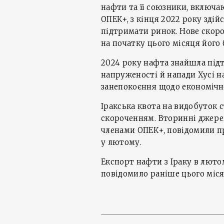
нафти та її союзники, включа
ОПЕК+, з кінця 2022 року зді
підтримати ринок. Нове скороч
на початку цього місяця його 
2024 року нафта знайшла підт
напруженості й напади Хусі н
занепокоєння щодо економічн
Іракська квота на видобуток 
скороченням. Вторинні джерел
членами ОПЕК+, повідомили про
у лютому.
Експорт нафти з Іраку в лютом
повідомило раніше цього міся