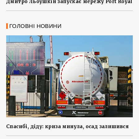
Дмитро Льоушкін запускає мережу Port Royal
ГОЛОВНІ НОВИНИ
Спасибі, діду: криза минула, осад залишився