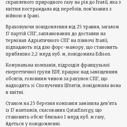
скрапленого природного газу на рік до Італії, яка з
квітня постраждала від перебоїв, пов'язаних з
війною в Ірані.
Враховуючи повідомлення від 25 травня, загалом
17 партій СПГ, запланованих до доставки на
термінал Адріатичного СПГ на півночі Італії,
підпадають під дію форс-мажору, що становить
приблизно 2,2 млрд куб. м, повідомила Edison.
Комунальна компанія, підрозділ французької
енергетичної групи EDF, працює над заміщенням
обсягів, головним чином за рахунок СПГ, що
надходить зі Сполучених Штатів, повідомила вона
в квітні.
Станом на 25 березня компанія замінила дев'ять
із 17 вантажів, скасованих QatarEnergy, що
становить обсяг близько 1 млрд куб. м газу,
йдеться у повідомленні.