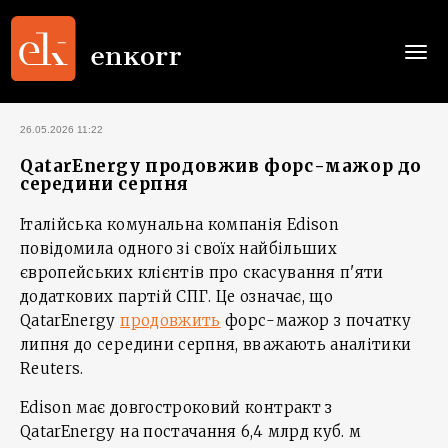
Togg
navi
26.05.2026 11:22
QatarEnergy продовжив форс-мажор до
середини серпня
Італійська комунальна компанія Edison
повідомила одного зі своїх найбільших
європейських клієнтів про скасування п'яти
додаткових партій СПГ. Це означає, що
QatarEnergy
продовжить
форс-мажор з початку
липня до середини серпня, вважають аналітики
Reuters.
Edison має довгостроковий контракт з
QatarEnergy на постачання 6,4 млрд куб. м