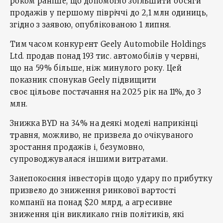
роком раніше, що допомогло збільшити обсяги
продажів у першому півріччі до 2,1 млн одиниць,
згідно з заявою, опублікованою 1 липня.
Тим часом конкурент Geely Automobile Holdings
Ltd. продав понад 193 тис. автомобілів у червні,
що на 59% більше, ніж минулого року. Цей
показник спонукав Geely підвищити
своє цільове постачання на 2025 рік на 11%, до 3
млн.
Знижка BYD на 34% на деякі моделі наприкінці
травня, можливо, не призвела до очікуваного
зростання продажів і, безумовно,
супроводжувалася іншими витратами.
Занепокоєння інвесторів щодо удару по прибутку
призвело до зниження ринкової вартості
компанії на понад $20 млрд, а агресивне
зниження цін викликало гнів політиків, які