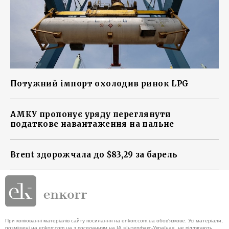
Потужний імпорт охолодив ринок LPG
АМКУ пропонує уряду переглянути
податкове навантаження на пальне
Brent здорожчала до $83,29 за барель
При копіюванні матеріалів сайту посилання на enkorr.com.ua обов'язкове. Усі матеріали,
розміщені на enkorr.com.ua з посиланням на ІА «Інтерфакс-Україна», не підлягають