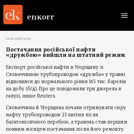
Togg
navi
04.06.2026 11:50
Постачання російської нафти
«дружбою» вийшли на штатний режим
Експорт російської нафти в Угорщину зі
Словаччиною трубопроводом «дружба» у травні
відновився до нормального рівня 165 тис. барелів
на добу (б/д). Про це повідомили три джерела в
галузі, пише Reuters.
Словаччина й Угорщина почали отримувати сиру
нафту трубопроводом 23 квітня після
багатомісячного перебою, а травень став першим
повним місяцем постачання після його ремонту.