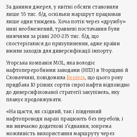
За даними джерел, у квітні обсяги становили
лише 55 тис. б/д, оскільки маршрут працював
лише один тиждень. Хоча потік через «дружбу»
нині необмежений, травневі постачання були
нижчими за рівні 200-235 тис. б/д, що
спостерігалися до призупинення, адже країни
вжили заходів для диверсифікації імпорту.
Угорська компанія MOL, яка володіє
нафтопереробними заводами (НПЗ) в Угорщині й
Словаччині, повідомила
Reuters
, що цього року
придбала 10 різних сортів сирої нафти відповідно
до диверсифікованої стратегії закупівель, яку
планує продовжувати.
«На щастя, як східний, так і південний
нафтопроводи наразі працюють без перебоїв, і
ми вивчаємо додаткові з’єднання, зокрема
можливість використання маршруту через