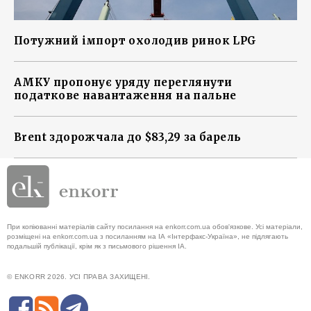
Потужний імпорт охолодив ринок LPG
АМКУ пропонує уряду переглянути
податкове навантаження на пальне
Brent здорожчала до $83,29 за барель
При копіюванні матеріалів сайту посилання на enkorr.com.ua обов'язкове. Усі матеріали,
розміщені на enkorr.com.ua з посиланням на ІА «Інтерфакс-Україна», не підлягають
подальшій публікації, крім як з письмового рішення ІА.
© ENKORR 2026. УСІ ПРАВА ЗАХИЩЕНІ.