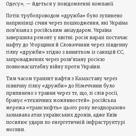
Одесу», — йдеться у повідомленні компанії.
Потік трубопроводом «дружба» було зупинено
наприкінці січня через пошкодження, які Україна
пов’язала з російським авіаударом. Україна
завершила ремонт у квітні. росія наразі постачає
нафту до Угорщини й Словаччини через південну
гілку «дружби» згідно з винятком із санкцій ЄС,
запроваджених через розв’язану росією
повномасштабну війну проти України.
Тим часом транзит нафти з Казахстану через
північну гілку «дружби» до Німеччини було
припинено з травня через те, що, зі слів росії,
бракує «технічних можливостей». російська
мережа «транснєфть» цього року неодноразово
зазнавала атак українських дронів, адже Київ
посилює удари по енергетичній інфраструктурі
москви.