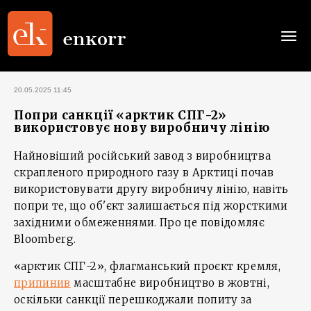
Togg
navi
20.05.2025 11:45
Попри санкції «арктик СПГ-2»
використовує нову виробничу лінію
Найновіший російський завод з виробництва
скрапленого природного газу в Арктиці почав
використовувати другу виробничу лінію, навіть
попри те, що об'єкт залишається під жорсткими
західними обмеженнями. Про це повідомляє
Bloomberg.
«арктик СПГ-2», флагманський проєкт кремля,
припинив
масштабне виробництво в жовтні,
оскільки санкції перешкоджали попиту за