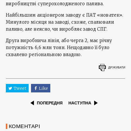
виробництві суперохолодженого палива.
Найбільшим акціонером заводу є ПАТ «новатек».
Минулого місяця на заводі, схоже, спалювали
паливо, але неясно, чи виробляє завод СПГ.
Друга виробнича лінія, або черга 2, має річну
потужність 6,6 млн тонн. Нещодавно її було
схвалено регіональною владою.
ДРУКУВАТИ
Tweet
Like
ПОПЕРЕДНЯ
НАСТУПНА
КОМЕНТАРІ