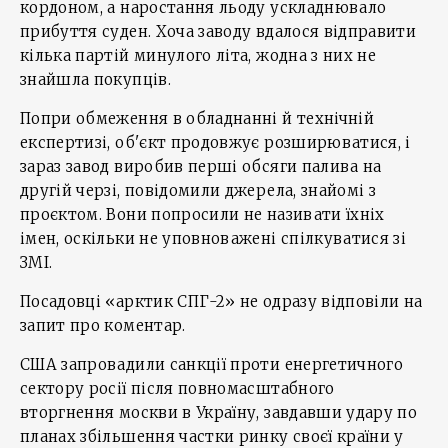
кордоном, а наростання льоду ускладнювало
прибуття суден. Хоча заводу вдалося відправити
кілька партій минулого літа, жодна з них не
знайшла покупців.
Попри обмеження в обладнанні й технічній
експертизі, об'єкт продовжує розширюватися, і
зараз завод виробив перші обсяги палива на
другій черзі, повідомили джерела, знайомі з
проєктом. Вони попросили не називати їхніх
імен, оскільки не уповноважені спілкуватися зі
ЗМІ.
Посадовці «арктик СПГ-2» не одразу відповіли на
запит про коментар.
США запровадили санкції проти енергетичного
сектору росії після повномасштабного
вторгнення москви в Україну, завдавши удару по
планах збільшення частки ринку своєї країни у