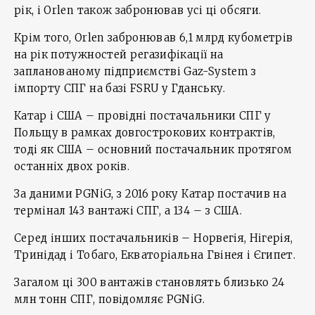
рік, і Orlen також забронював усі ці обсяги.
Крім того, Orlen забронював 6,1 млрд кубометрів
на рік потужностей регазифікації на
запланованому підприємстві Gaz-System з
імпорту СПГ на базі FSRU у Гданську.
Катар і США – провідні постачальники СПГ у
Польщу в рамках довгострокових контрактів,
тоді як США – основний постачальник протягом
останніх двох років.
За даними PGNiG, з 2016 року Катар постачив на
термінал 143 вантажі СПГ, а 134 – з США.
Серед інших постачальників – Норвегія, Нігерія,
Тринідад і Тобаго, Екваторіальна Гвінея і Єгипет.
Загалом ці 300 вантажів становлять близько 24
млн тонн СПГ, повідомляє PGNiG.