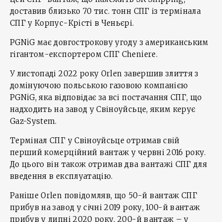
доставив близько 70 тис. тонн СПГ із термінала
СПГ у Корпус-Крісті в Ченьєрі.
PGNiG має довгострокову угоду з американським
гігантом-експортером СПГ Cheniere.
У листопаді 2022 року Orlen завершив злиття з
домінуючою польською газовою компанією
PGNiG, яка відповідає за всі постачання СПГ, що
надходить на завод у Свіноуйсьце, яким керує
Gaz-System.
Термінал СПГ у Свіноуйсьце отримав свій
перший комерційний вантаж у червні 2016 року.
До цього він також отримав два вантажі СПГ для
введення в експлуатацію.
Раніше Orlen повідомляв, що 50-й вантаж СПГ
прибув на завод у січні 2019 року, 100-й вантаж
прибув у липні 2020 року, 200-й вантаж – у