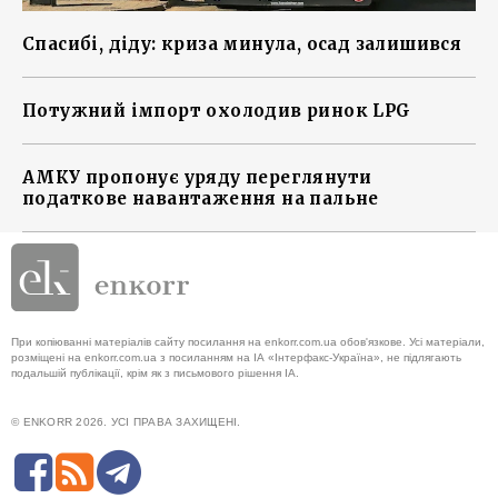
Спасибі, діду: криза минула, осад залишився
Потужний імпорт охолодив ринок LPG
АМКУ пропонує уряду переглянути
податкове навантаження на пальне
При копіюванні матеріалів сайту посилання на enkorr.com.ua обов'язкове. Усі матеріали,
розміщені на enkorr.com.ua з посиланням на ІА «Інтерфакс-Україна», не підлягають
подальшій публікації, крім як з письмового рішення ІА.
© ENKORR 2026. УСІ ПРАВА ЗАХИЩЕНІ.