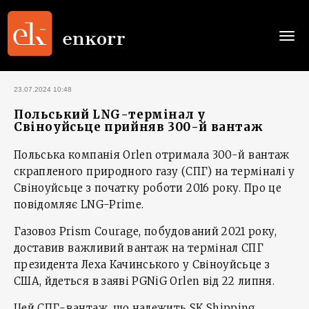
Togg
navi
23.07.2024 10:48
Польський LNG-термінал у
Свіноуйсьце прийняв 300-й вантаж
Польська компанія Orlen отримала 300-й вантаж
скрапленого природного газу (СПГ) на терміналі у
Свіноуйсьце з початку роботи 2016 року. Про це
повідомляє LNG-Prime.
Газовоз Prism Courage, побудований 2021 року,
доставив важливий вантаж на термінал СПГ
президента Леха Качинського у Свіноуйсьце з
США, йдеться в заяві PGNiG Orlen від 22 липня.
Цей СПГ-вантаж, що належить SK Shipping,