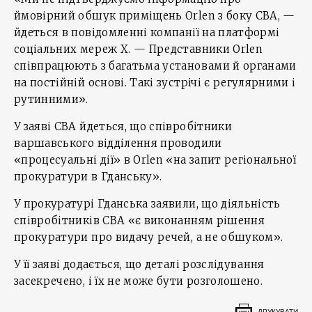
ймовірний обшук приміщень Orlen з боку CBA, —
йдеться в повідомленні компанії на платформі
соціальних мереж X. — Представники Orlen
співпрацюють з багатьма установами й органами
на постійній основі. Такі зустрічі є регулярними і
рутинними».
У заяві CBA йдеться, що співробітники
варшавського відділення проводили
«процесуальні дії» в Orlen «на запит регіональної
прокуратури в Гданську».
У прокуратурі Гданська заявили, що діяльність
співробітників CBA «є виконанням рішення
прокуратури про видачу речей, а не обшуком».
У її заяві додається, що деталі розслідування
засекречено, і їх не може бути розголошено.
ДРУКУВАТИ