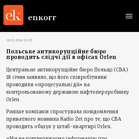
Togg
navi
19.01.2024 10:25
Польське антикорупційне бюро
проводить слідчі дії в офісах Orlen
Центральне антикорупційне бюро Польщі (CBA)
18 січня заявило, що його співробітники
проводили «процесуальні дії» на
контрольованому державою нафтопереробнику
Orlen.
Раніше компанія спростувала повідомлення
приватного мовника Radio Zet про те, що CBA
проводить обшук у штаб-квартирі Orlen.
«Ми не підтверджуємо інформацію про