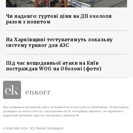
Чи надовго: гуртові ціни на ДП охололи
разом з попитом
На Харківщині тестуватимуть локальну
систему тривог для АЗС
Під час нещодавньої атаки на Київ
постраждав WOG на Оболоні (фото)
При копіюванні матеріалів сайту посилання на enkorr.com.ua обов'язкове. Усі матеріали,
розміщені на enkorr.com.ua з посиланням на ІА «Інтерфакс-Україна», не підлягають
подальшій публікації, крім як з письмового рішення ІА.
© ENKORR 2026. УСІ ПРАВА ЗАХИЩЕНІ.