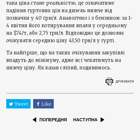
така ціна стане реальністю, це означатиме
падіння гуртових цін на дизель нижче від
позначки у 40 грн/л. Аналогічно і з бензином: за 1-
4 квітня його котирування впали у середньому
на $74/т, або 2,75 грн/л. Відповідно це дозволяє
очікувати середню ціну 43,50 грн/л у гурті.
Та найгірше, що на таких очікування закупівлі
впадуть до мінімуму, адже всі чекатимуть на
нижчу ціну. Як казав сліпий, подивимось.
ДРУКУВАТИ
Tweet
Like
ПОПЕРЕДНЯ
НАСТУПНА