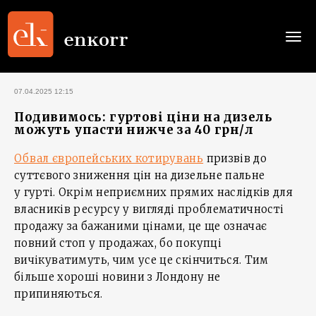
Togg
navi
07.04.2025 12:15
Подивимось: гуртові ціни на дизель
можуть упасти нижче за 40 грн/л
Обвал європейських котирувань
призвів до
суттєвого зниження цін на дизельне пальне
у гурті. Окрім неприємних прямих наслідків для
власників ресурсу у вигляді проблематичності
продажу за бажаними цінами, це ще означає
повний стоп у продажах, бо покупці
вичікуватимуть, чим усе це скінчиться. Тим
більше хороші новини з Лондону не
припиняються.