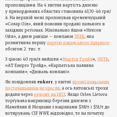
пропозиціями. На 4 квітня вартість дизелю
у прикордонних областях становила 43,70-46 грн/
л. На верхній межі пропонував кременчуцький
«Солар Оіл», який поновив продажі пального в
західних регіонах. Мінімально йшов «Нексен
Ойл», а днем раніше – компанія
ЗПЕК
, яка
розмитнила першу
партію канадського пального
обсягом 2 тис. т.
З ціною 40 грн/л вийшли «
Мартін Трейд
»,
УНТК
,
«АТ Енерго Трейд», «Карпатська паливна
компанія», «Дюваль компані».
Як повідомляв
enkorr
, у квітні
премії польських
постачальників не зросли
, а ось литовські трохи
додали через
ремонт на НПЗ
. Якщо Orlen Lietuva
торгувала наприкінці березня дизелем з
Мажейкяя й Моцкави з націнками $38/т і $51/т до
котирувань CIF NWE відповідно, то на початку