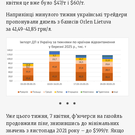
квітня це вже було $47/т і $60/т.
Наприкінці минулого тижня українські трейдери
пропонували дизель з базисів Orlen Lietuva
за 41,49-41,85 грн/л.
* * *
Уже цього тижня, 7 квітня, ф’ючерси на газойль
продовжили піке, знизившись до мінімальних
значень з листопада 2021 року – до $599/т. Якщо