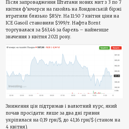
Після запровадження Штатами нових мит з 3 по 7
квітня ф’ючерси на газойль на Лондонській біржі
втратили близько $85/т. На 11:50 7 квітня ціни на
ICE Gasoil становили $599/т. Нафта Brent
торгувалася за $63,46 за барель – найменше
значення з квітня 2021 року.
Зниження цін підтримав і валютний курс, який
почав просідати: лише за два дні гривня
укріпилася на 0,19 грн/$, до 41,16 грн/$ (станом на
4 квітня).