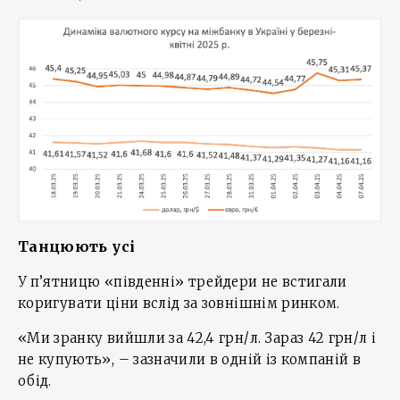
Танцюють усі
У п’ятницю «південні» трейдери не встигали
коригувати ціни вслід за зовнішнім ринком.
«Ми зранку вийшли за 42,4 грн/л. Зараз 42 грн/л і
не купують», – зазначили в одній із компаній в
обід.