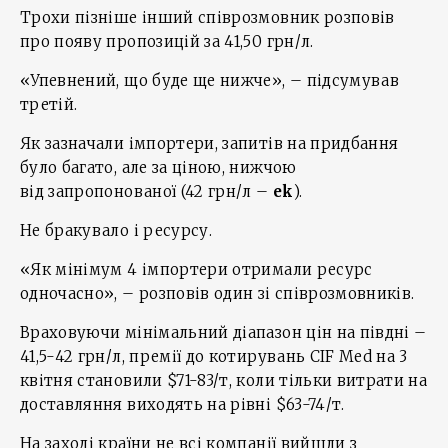
Трохи пізніше інший співрозмовник розповів
про появу пропозицій за 41,50 грн/л.
«Упевнений, що буде ще нижче», – підсумував
третій.
Як зазначали імпортери, запитів на придбання
було багато, але за ціною, нижчою
від запропонованої (42 грн/л –
ek
).
Не бракувало і ресурсу.
«Як мінімум 4 імпортери отримали ресурс
одночасно», – розповів один зі співрозмовників.
Враховуючи мінімальний діапазон цін на півдні –
41,5-42 грн/л, премії до котирувань CIF Med на 3
квітня становили $71-83/т, коли тільки витрати на
доставляння виходять на рівні $63-74/т.
На заході країни не всі компанії вийшли з