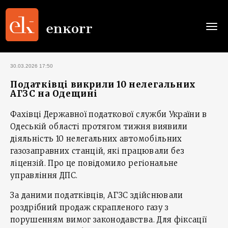
Togg
navi
30.03.2026 17:50
Податківці викрили 10 нелегальних
АГЗС на Одещині
Фахівці Державної податкової служби України в
Одеській області протягом тижня виявили
діяльність 10 нелегальних автомобільних
газозаправних станцій, які працювали без
ліцензій. Про це повідомило регіональне
управління ДПС.
За даними податківців, АГЗС здійснювали
роздрібний продаж скрапленого газу з
порушенням вимог законодавства. Для фіксації