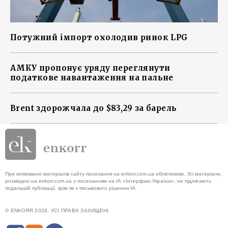
Потужний імпорт охолодив ринок LPG
АМКУ пропонує уряду переглянути
податкове навантаження на пальне
Brent здорожчала до $83,29 за барель
При копіюванні матеріалів сайту посилання на enkorr.com.ua обов'язкове. Усі матеріали,
розміщені на enkorr.com.ua з посиланням на ІА «Інтерфакс-Україна», не підлягають
подальшій публікації, крім як з письмового рішення ІА.
© ENKORR 2026. УСІ ПРАВА ЗАХИЩЕНІ.