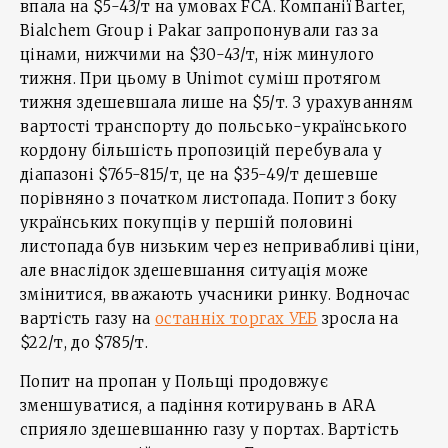
впала на $5-43/т на умовах FCA. Компанії Barter,
Bialchem Group і Pakar запропонували газ за
цінами, нижчими на $30-43/т, ніж минулого
тижня. При цьому в Unimot суміш протягом
тижня здешевшала лише на $5/т. З урахуванням
вартості транспорту до польсько-українського
кордону більшість пропозицій перебувала у
діапазоні $765-815/т, це на $35-49/т дешевше
порівняно з початком листопада. Попит з боку
українських покупців у першій половині
листопада був низьким через непривабливі ціни,
але внаслідок здешевшання ситуація може
змінитися, вважають учасники ринку. Водночас
вартість газу на
останніх торгах УЕБ
зросла на
$22/т, до $785/т.
Попит на пропан у Польщі продовжує
зменшуватися, а падіння котирувань в ARA
сприяло здешевшанню газу у портах. Вартість