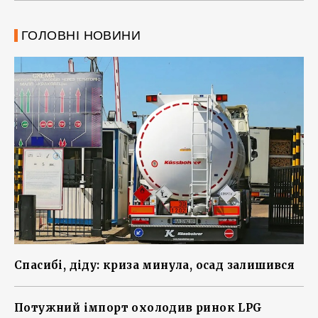
ГОЛОВНІ НОВИНИ
Спасибі, діду: криза минула, осад залишився
Потужний імпорт охолодив ринок LPG