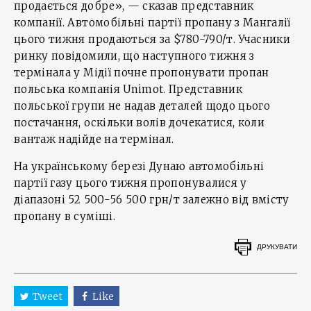
продається добре», — сказав представник
компанії. Автомобільні партії пропану з Мангалії
цього тижня продаються за $780-790/т. Учасники
ринку повідомили, що наступного тижня з
термінала у Мідії почне пропонувати пропан
польська компанія Unimot. Представник
польської групи не надав деталей щодо цього
постачання, оскільки волів дочекатися, коли
вантаж надійде на термінал.
На українському березі Дунаю автомобільні
партії газу цього тижня пропонувалися у
діапазоні 52 500-56 500 грн/т залежно від вмісту
пропану в суміші.
ДРУКУВАТИ
Tweet
Like