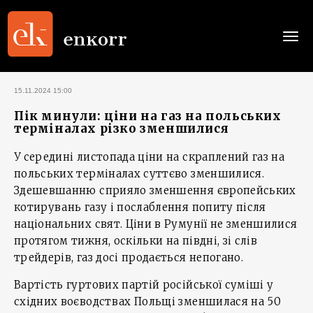
Togg
navi
15.11.2024 15:00
Пік минули: ціни на газ на польських
терміналах різко зменшилися
У середині листопада ціни на скраплений газ на
польських терміналах суттєво зменшилися.
Здешевшанню сприяло зменшення європейських
котирувань газу і послаблення попиту після
національних свят. Ціни в Румунії не зменшилися
протягом тижня, оскільки на півдні, зі слів
трейдерів, газ досі продається непогано.
Вартість гуртових партій російської суміші у
східних воєводствах Польщі зменшилася на 50