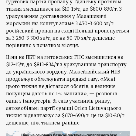
гуртових партій пропану у Гданську протягом
тижня зменшилася на $10-15/т, до $800-830/т. З
урахуванням доставлення у Малашевичі
морський газ коштуватиме 3 470-3 600 зл/т.
російський пропан на сході Польщі пропонується
за 3 250-3 300 зл/т, це на 50-70 зл/т дешевше
порівняно з початком місяця.
Ціни на ПБТ на литовських ГНС зменшилися на
$12-15/т, до $813-834/т з урахуванням транспорту
до українського кордону. Мажейкяйський НПЗ
продовжує обмежувати продажі газу. «Мені
цього тижня не дісталося обсягів, а великим
покупцям дають по 1-2 машини», — розповів
один з імпортерів. Зі слів учасників ринку,
автомобільні партії суміші Orlen Lietuva цього
тижня відвантажує за $670-690/т, це на $10-20/т
дешевше, ніж тижнем раніше.