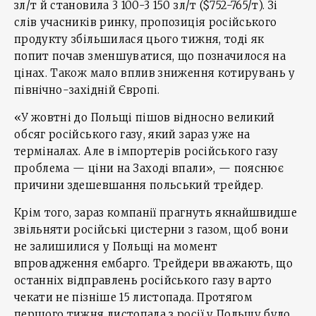
зл/т й становила 3 100-3 150 зл/т ($752-765/т). Зі
слів учасників ринку, пропозиція російського
продукту збільшилася цього тижня, тоді як
попит почав зменшуватися, що позначилося на
цінах. Також мало вплив зниження котирувань у
північно-західній Європі.
«У жовтні до Польщі пішов відносно великий
обсяг російського газу, який зараз уже на
терміналах. Але в імпортерів російського газу
проблема — ціни на Заході впали», — пояснює
причини здешевшання польський трейдер.
Крім того, зараз компанії прагнуть якнайшвидше
звільняти російські цистерни з газом, щоб вони
не залишилися у Польщі на момент
впровадження ембарго. Трейдери вважають, що
останніх відправлень російського газу варто
чекати не пізніше 15 листопада. Протягом
першого тижня листопада з росії у Польщу було