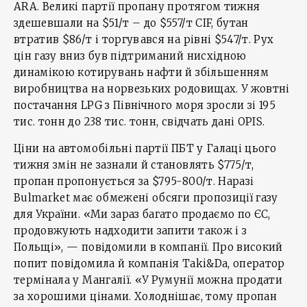
ARA. Великі партії пропану протягом тижня
здешевшали на $51/т – до $557/т CIF, бутан
втратив $86/т і торгувався на рівні $547/т. Рух
цін газу вниз був підтриманий нисхідною
динамікою котирувань нафти й збільшенням
виробництва на норвезьких родовищах. У жовтні
постачання LPG з Північного моря зросли зі 195
тис. тонн до 238 тис. тонн, свідчать дані OPIS.
Ціни на автомобільні партії ПБТ у Галаці цього
тижня змін не зазнали й становлять $775/т,
пропан пропонується за $795-800/т. Наразі
Bulmarket має обмежені обсяги пропозиції газу
для України. «Ми зараз багато продаємо по ЄС,
продовжують надходити запити також і з
Польщі», — повідомили в компанії. Про високий
попит повідомила й компанія Taki&Da, оператор
термінала у Мангалії. «У Румунії можна продати
за хорошими цінами. Холоднішає, тому пропан