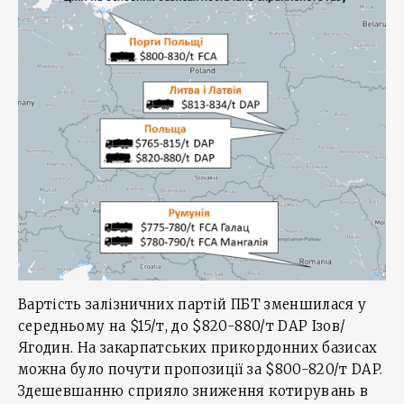
Вартість залізничних партій ПБТ зменшилася у
середньому на $15/т, до $820-880/т DAP Ізов/
Ягодин. На закарпатських прикордонних базисах
можна було почути пропозиції за $800-820/т DAP.
Здешевшанню сприяло зниження котирувань в