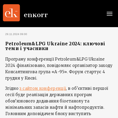
Togg
navi
29.11.2024 09:00
Petroleum&LPG Ukraine 2024: ключові
теми і учасники
Програму конференції Petroleum&LPG Ukraine
2024 фіналізовано, повідомляє організатор заходу
Консалтингова група «А-95». Форум стартує 4
грудня у Києві.
Згідно
з сайтом конференції
, в об'єктиві першої
сесії буде реалізація державних програм
обов’язкового додавання біоетанолу та
мінімальних запасів нафти й нафтопродуктів.
Головним доповідачем блоку виступить