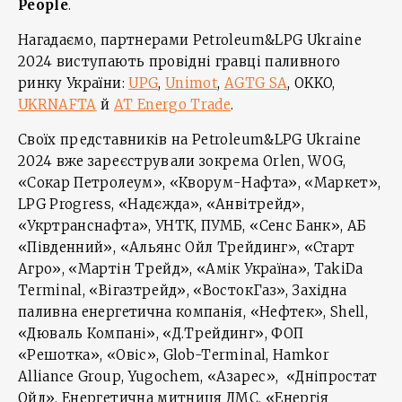
People
.
Нагадаємо, партнерами Petroleum&LPG Ukraine
2024 виступають провідні гравці паливного
ринку України:
UPG
,
Unimot
,
AGTG SA
, OKKO,
UKRNAFTA
й
AT Energo Trade
.
Своїх представників на Petroleum&LPG Ukraine
2024 вже зареєстрували зокрема Orlen, WOG,
«Сокар Петролеум», «Кворум-Нафта», «Маркет»,
LPG Progress, «Надєжда», «Анвітрейд»,
«Укртранснафта», УНТК, ПУМБ, «Сенс Банк», АБ
«Південний», «Альянс Ойл Трейдинг», «Старт
Агро», «Мартін Трейд», «Амік Україна», TakiDa
Terminal, «Вігазтрейд», «ВостокГаз», Західна
паливна енергетична компанія, «Нефтек», Shell,
«Дюваль Компані», «Д.Трейдинг», ФОП
«Решотка», «Овіс», Glob-Terminal, Hamkor
Alliance Group, Yugochem, «Азарес», «Дніпростат
Ойл», Енергетична митниця ДМС, «Енергія