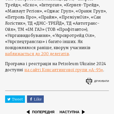
Трейд», «Еско», «Інтергал», «Кернел-Трейд»,
«Маклаут Регіон», «Оджас Груп», «Оранж Груп»,
«Петроль Про», «Прайм», «ПреміумОіл», «Сан
Логістик», ТД «ДМС-ТРЕЙД», ТД «Автотранс-
Ойл», ТМ «ІМ ГАЗ» (ТОВ «Профітавто»),
«Укргазвидобування», «Укрєвротрейд Оіл»,
«Укрспецтрансгаз» і багато інших. Як
повідомлялося раніше, кворум учасників
наближається до 200 делегатів
.
Програма і реєстрація на Petroleum Ukraine 2024
доступні
на сайті Консалтингової групи «А-95»
.
ДРУКУВАТИ
Tweet
Like
ПОПЕРЕДНЯ
НАСТУПНА