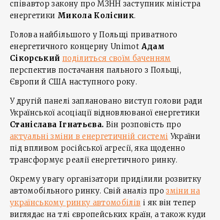
співавтор закону про МЗНН заступник міністра
енергетики
Микола Колісник
.
Голова найбільшого у Польщі приватного
енергетичного концерну Unimot
Адам
Сікорський
поділиться своїм баченням
перспектив постачання пального з Польщі,
Європи й США наступного року.
У другій панелі заплановано виступ голови ради
Української асоціації відновлюваної енергетики
Станіслава Ігнатьєва.
Він розповість про
актуальні зміни в енергетичній системі
України
під впливом російської агресії, яка щоденно
трансформує реалії енергетичного ринку.
Окрему увагу організатори приділили розвитку
автомобільного ринку. Свій аналіз про
зміни на
українському ринку автомобілів
і як він тепер
виглядає на тлі європейських країн, а також куди