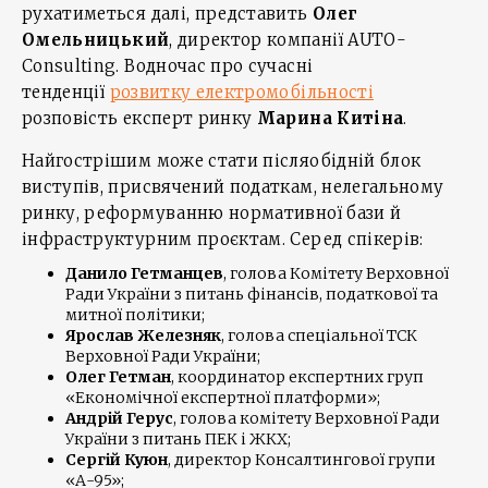
рухатиметься далі, представить
Олег
Омельницький
, директор компанії AUTO-
Consulting. Водночас про сучасні
тенденції
розвитку електромобільності
розповість експерт ринку
Марина Китіна
.
Найгострішим може стати післяобідній блок
виступів, присвячений податкам, нелегальному
ринку, реформуванню нормативної бази й
інфраструктурним проєктам. Серед спікерів:
Данило Гетманцев
, голова Комітету Верховної
Ради України з питань фінансів, податкової та
митної політики;
Ярослав Железняк
, голова спеціальної ТСК
Верховної Ради України;
Олег Гетман
, координатор експертних груп
«Економічної експертної платформи»;
Андрій Герус
, голова комітету Верховної Ради
України з питань ПЕК і ЖКХ;
Сергій Куюн
, директор Консалтингової групи
«А-95»;