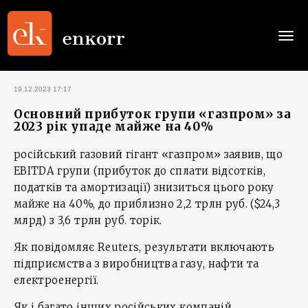
Togg
navi
19.12.2023 17:17
Основний прибуток групи «газпром» за
2023 рік упаде майже на 40%
російський газовий гігант «газпром» заявив, що
EBITDA групи (прибуток до сплати відсотків,
податків та амортизації) знизиться цього року
майже на 40%, до приблизно 2,2 трлн руб. ($24,3
млрд) з 3,6 трлн руб. торік.
Як повідомляє Reuters, результати включають
підприємства з виробництва газу, нафти та
електроенергії.
Як і багато інших російських компаній,