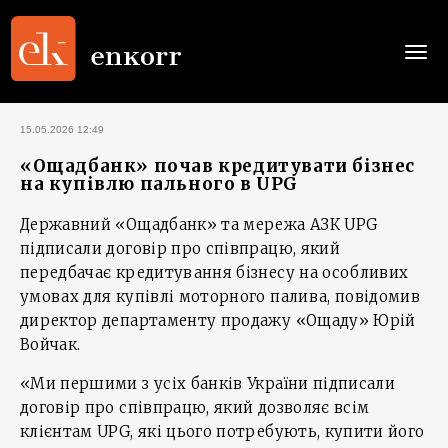
Togg
navi
15.05.2026 12:49
«Ощадбанк» почав кредитувати бізнес
на купівлю пального в UPG
Державний «Ощадбанк» та мережа АЗК UPG
підписали договір про співпрацю, який
передбачає кредитування бізнесу на особливих
умовах для купівлі моторного палива, повідомив
директор департаменту продажу «Ощаду» Юрій
Войчак.
«Ми першими з усіх банків України підписали
договір про співпрацю, який дозволяє всім
клієнтам UPG, які цього потребують, купити його