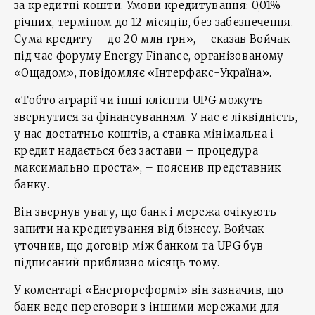
за кредитні кошти. Умови кредитування: 0,01%
річних, терміном до 12 місяців, без забезпечення.
Сума кредиту – до 20 млн грн», – сказав Войчак
під час форуму Energy Finance, організованому
«Ощадом», повідомляє «Інтерфакс-Україна».
«Тобто аграрії чи інші клієнти UPG можуть
звернутися за фінансуванням. У нас є ліквідність,
у нас достатньо коштів, а ставка мінімальна і
кредит надається без застави – процедура
максимально проста», – пояснив представник
банку.
Він звернув увагу, що банк і мережа очікують
запити на кредитування від бізнесу. Войчак
уточнив, що договір між банком та UPG був
підписаний приблизно місяць тому.
У коментарі «Енергореформі» він зазначив, що
банк веде переговори з іншими мережами для