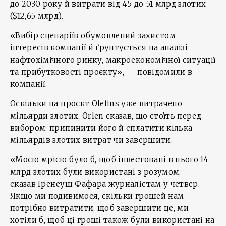
до 2030 року й витрати від 45 до 51 млрд злотих
($12,65 млрд).
«Вибір сценаріїв обумовлений захистом
інтересів компанії й ґрунтується на аналізі
нафтохімічного ринку, макроекономічної ситуації
та прибутковості проєкту», — повідомили в
компанії.
Оскільки на проєкт Olefins уже витрачено
мільярди злотих, Orlen сказав, що стоїть перед
вибором: припинити його й сплатити кілька
мільярдів злотих витрат чи завершити.
«Моєю мрією було б, щоб інвестовані в нього 14
млрд злотих були використані з розумом, —
сказав Іренеуш Фафара журналістам у четвер. —
Якщо ми подивимося, скільки грошей нам
потрібно витратити, щоб завершити це, ми
хотіли б, щоб ці гроші також були використані на