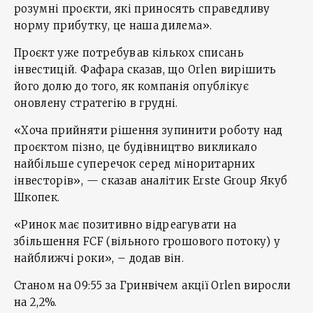
розумні проєкти, які приносять справедливу
норму прибутку, це наша дилема».
Проєкт уже потребував кількох списань
інвестицій. Фафара сказав, що Orlen вирішить
його долю до того, як компанія опублікує
оновлену стратегію в грудні.
«Хоча прийняти рішення зупинити роботу над
проєктом пізно, це будівництво викликало
найбільше суперечок серед міноритарних
інвесторів», — сказав аналітик Erste Group Якуб
Шкопек.
«Ринок має позитивно відреагувати на
збільшення FCF (вільного грошового потоку) у
найближчі роки», – додав він.
Станом на 09:55 за Гринвічем акції Orlen виросли
на 2,2%.