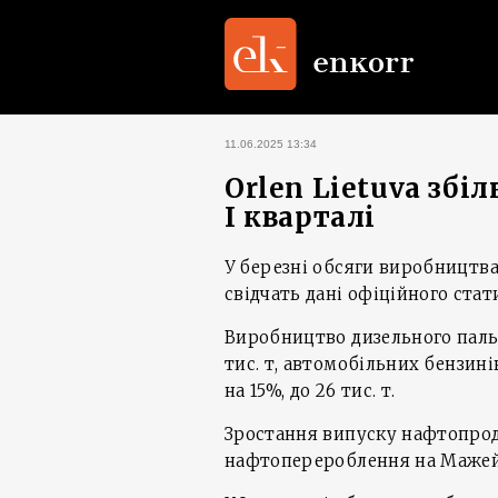
11.06.2025 13:34
Orlen Lietuva збі
I кварталі
У березні обсяги виробництва
свідчать дані офіційного стат
Виробництво дизельного пальн
тис. т, автомобільних бензинів
на 15%, до 26 тис. т.
Зростання випуску нафтопрод
нафтоперероблення на Мажей