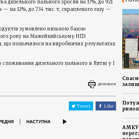
ва дизельного пального зросли на 17%, до 921
 — на 12%, до 734 тис. т, скрапленого газу —
одуктів зумовлено низькою базою
лого року на Мажейкяйському НПЗ
, що позначилося на виробничих результатах
о споживання дизельного пального в Литві у І
Спасиб
залиш
ДРУКУВАТИ
Потуж
Tweet
Like
ринок
РЕДНЯ
НАСТУПНА
АМКУ 
перег