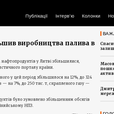
Публікації
Інтерв’ю
Колонки
Но
ВАЖ
льшив виробництва палива в
Спасиб
залиш
 нафтопродуктів у Литві збільшилися,
Масов
истичного порталу країни.
пошко
актив
ого у цей період збільшилося на 12%, до 324
 — на 7%, до 250 тис. т, скрапленого газу —
Дмитр
мереж
уктів було зумовлено збільшенням обсягів
кяйському НПЗ.
ГОЛ