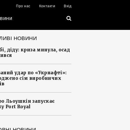
Про нас
Контакти
Вхід
вини
ЛИВІ НОВИНИ
і, діду: криза минула, осад
ився
аний удар по «Укрнафті»:
джено сім виробничих
ів
о Льоушкін запускає
у Port Royal
ОВНІ НОВИНИ