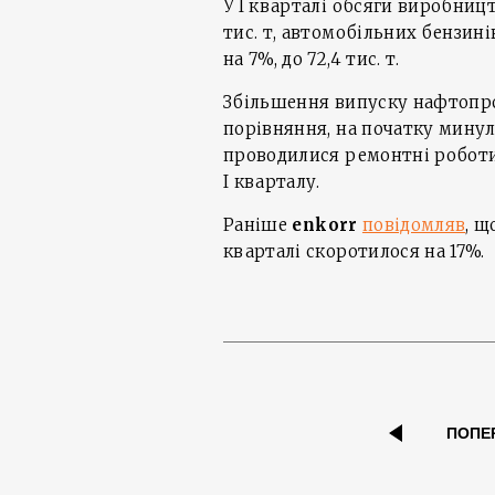
У I кварталі обсяги виробницт
тис. т, автомобільних бензинів
на 7%, до 72,4 тис. т.
Збільшення випуску нафтопр
порівняння, на початку мину
проводилися ремонтні роботи
I кварталу.
Раніше
enkorr
повідомляв
, щ
кварталі скоротилося на 17%.
ПОПЕ