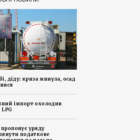
і, діду: криза минула, осад
ився
ний імпорт охолодив
 LPG
пропонує уряду
лянути податкове