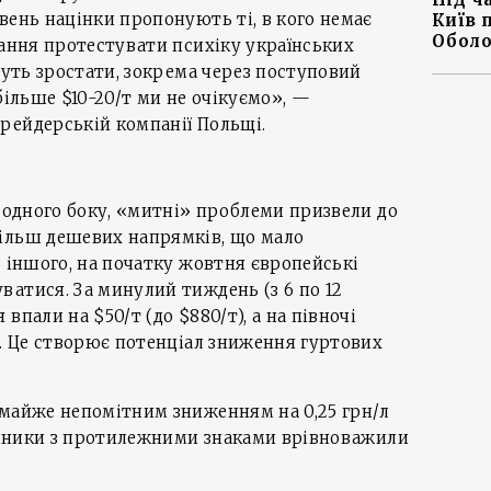
вень націнки пропонують ті, в кого немає
Київ 
Оболо
жання протестувати психіку українських
дуть зростати, зокрема через поступовий
більше $10-20/т ми не очікуємо», —
рейдерській компанії Польщі.
З одного боку, «митні» проблеми призвели до
ільш дешевих напрямків, що мало
З іншого, на початку жовтня європейські
атися. За минулий тиждень (з 6 по 12
впали на $50/т (до $880/т), а на півночі
). Це створює потенціал зниження гуртових
 майже непомітним зниженням на 0,25 грн/л
чинники з протилежними знаками врівноважили