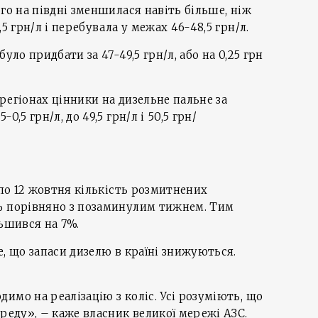
го на півдні зменшилася навіть більше, ніж
5 грн/л і перебувала у межах 46-48,5 грн/л.
уло придбати за 47-49,5 грн/л, або на 0,25 грн
.
регіонах цінники на дизельне пальне за
,5 грн/л, до 49,5 грн/л і 50,5 грн/
5 по 12 жовтня кількість розмитнених
% порівняно з позаминулим тижнем. Тим
льшився на 7%.
е, що запаси дизелю в країні знижуються.
имо на реалізацію з коліс. Усі розуміють, що
ереду», – каже власник великої мережі АЗС.