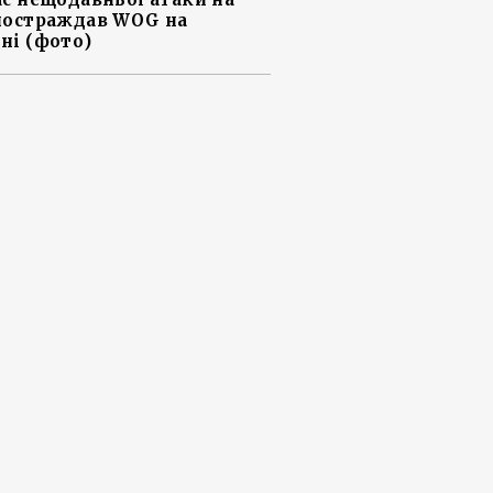
постраждав WOG на
ні (фото)