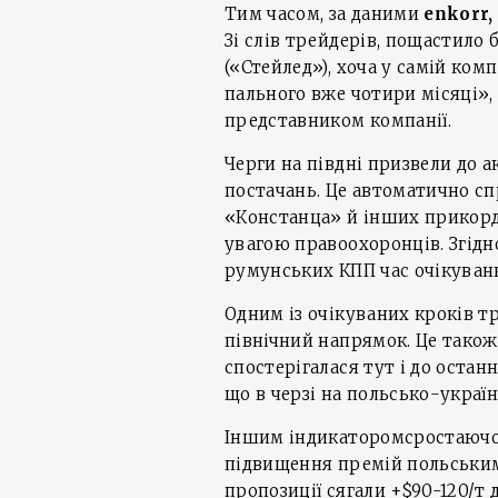
Тим часом, за даними
enkorr,
Зі слів трейдерів, пощастило
(«Стейлед»), хоча у самій ком
пального вже чотири місяці», 
представником компанії.
Черги на півдні призвели до 
постачань. Це автоматично сп
«Констанца» й інших прикорд
увагою правоохоронців. Згідно
румунських КПП час очікування
Одним із очікуваних кроків т
північний напрямок. Це також
спостерігалася тут і до останн
що в черзі на польсько-украї
Іншим індикаторомсростаючо
підвищення премій польськи
пропозиції сягали +$90-120/т 