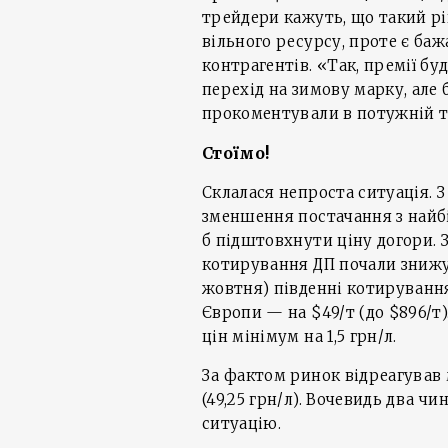
трейдери кажуть, що такий рі
вільного ресурсу, проте є ба
контрагентів. «Так, премії бу
перехід на зимову марку, але 
прокоментували в потужній т
Стоїмо!
Склалася непроста ситуація. 
зменшення постачання з найб
б підштовхнути ціну догори. 
котирування ДП почали знижув
жовтня) південні котирування 
Європи — на $49/т (до $896/т
цін мінімум на 1,5 грн/л.
За фактом ринок відреагував
(49,25 грн/л). Вочевидь два 
ситуацію.