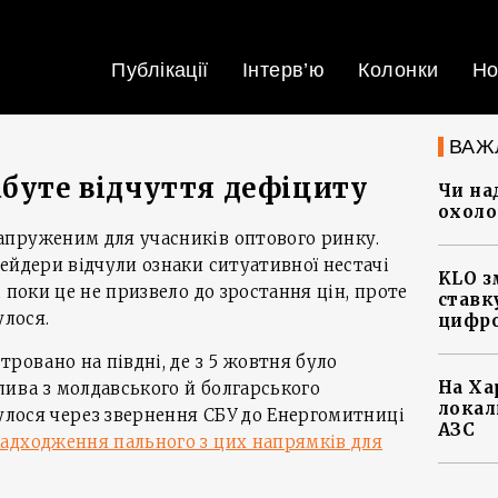
Публікації
Інтерв’ю
Колонки
Но
ВАЖ
абуте відчуття дефіциту
Чи на
охоло
пруженим для учасників оптового ринку.
ейдери відчули ознаки ситуативної нестачі
KLO з
 поки це не призвело до зростання цін, проте
ставку
улося.
цифро
ровано на півдні, де з 5 жовтня було
На Ха
ива з молдавського й болгарського
локал
булося через звернення СБУ до Енергомитниці
АЗС
адходження пального з цих напрямків для