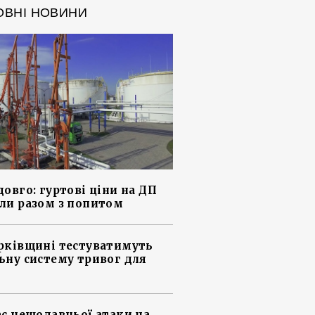
ОВНІ НОВИНИ
довго: гуртові ціни на ДП
ли разом з попитом
рківщині тестуватимуть
ьну систему тривог для
ас нещодавньої атаки на