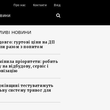
Про нас
Контакти
Вхід
вини
ЛИВІ НОВИНИ
довго: гуртові ціни на ДП
ли разом з попитом
мінила пріоритети: робить
 на відбудову, сервіс і
візацію
рківщині тестуватимуть
ьну систему тривог для