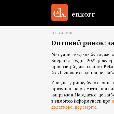
14.10.2023 11:30
Оптовий ринок: з
Минулий тиждень був дуже на
Вперше з грудня 2022 року тр
пропозицій дизпального. Втім,
й очікуваного падіння не відб
Усю увагу ринку було сконцент
призупинено розмитнення пал
напрямків. Нагадаємо, це від
з вимогою інформувати про
н
додаткової перевірки
.