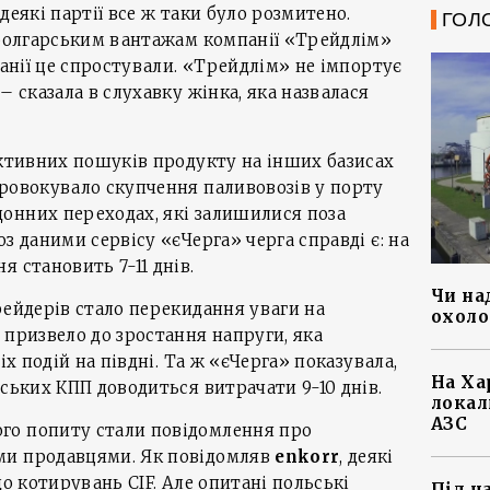
деякі партії все ж таки було розмитено.
ГОЛ
 болгарським вантажам компанії «Трейдлім»
панії це спростували. «Трейдлім» не імпортує
– сказала в слухавку жінка, яка назвалася
активних пошуків продукту на інших базисах
ровокувало скупчення паливовозів у порту
онних переходах, які залишилися поза
з даними сервісу «єЧерга» черга справді є: на
 становить 7-11 днів.
Чи на
рейдерів стало перекидання уваги на
охоло
 призвело до зростання напруги, яка
іх подій на півдні. Та ж «єЧерга» показувала,
На Ха
нських КПП доводиться витрачати 9-10 днів.
локал
АЗС
го попиту стали повідомлення про
ми продавцями. Як повідомляв
enkorr
, деякі
до котирувань CIF. Але опитані польські
Під ч