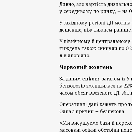
Дивно, але вартість дизпально
у середньому по ринку, – на 0,
У західному регіоні ДП можна б
дешевше, ніж тижнем раніше
У північному й центральному 
тиждень також скинули по 0,25-0
л відповідно.
Червоний жовтень
За даним
enkorr
, загалом із 
бензовозів зменшилася на 22
часом обсяг ввезеного ДТ збі
Оперативні дані кажуть про т
Одна з причин – безпекова.
«Ми висушуємо бази й переход
масовані осінні обстріли поп