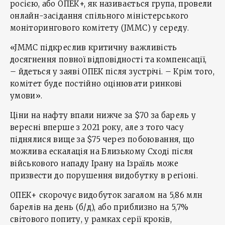
росією, або ОПЕК+, як називається група, провели
онлайн-засідання спільного міністерського
моніторингового комітету (JMMC) у середу.
«JMMC підкреслив критичну важливість
досягнення повної відповідності та компенсації,
– йдеться у заяві ОПЕК після зустрічі. – Крім того,
комітет буде постійно оцінювати ринкові
умови».
Ціни на нафту впали нижче за $70 за барель у
вересні вперше з 2021 року, але з того часу
піднялися вище за $75 через побоювання, що
можлива ескалація на Близькому Сході після
військового нападу Ірану на Ізраїль може
призвести до порушення видобутку в регіоні.
ОПЕК+ скорочує видобуток загалом на 5,86 млн
барелів на день (б/д), або приблизно на 5,7%
світового попиту, у рамках серії кроків,