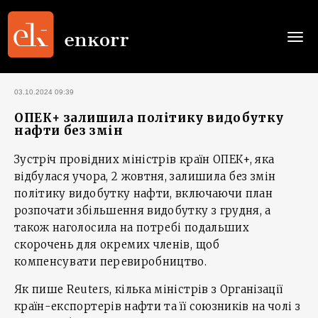
Togg
navi
03.10.2024 09:39
ОПЕК+ залишила політику видобутку
нафти без змін
Зустріч провідних міністрів країн ОПЕК+, яка
відбулася учора, 2 жовтня, залишила без змін
політику видобутку нафти, включаючи план
розпочати збільшення видобутку з грудня, а
також наголосила на потребі подальших
скорочень для окремих членів, щоб
компенсувати перевиробництво.
Як пише Reuters, кілька міністрів з Організації
країн-експортерів нафти та її союзників на чолі з