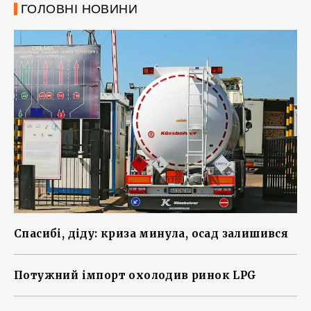
ГОЛОВНІ НОВИНИ
Спасибі, діду: криза минула, осад залишився
Потужний імпорт охолодив ринок LPG