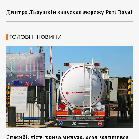
Дмитро Льоушкін запускає мережу Port Royal
ГОЛОВНІ НОВИНИ
Спасибі, діду: криза минула, осад залишився