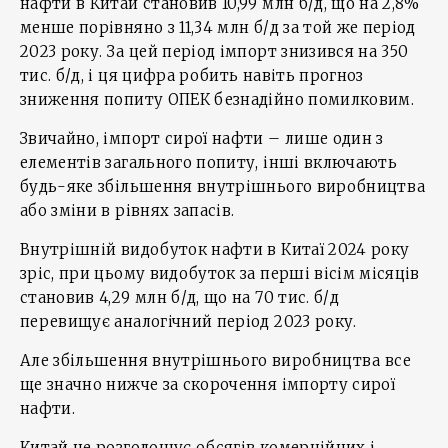
нафти в Китай становив 10,99 млн б/д, що на 2,8%
менше порівняно з 11,34 млн б/д за той же період
2023 року. За цей період імпорт знизився на 350
тис. б/д, і ця цифра робить навіть прогноз
зниження попиту ОПЕК безнадійно помилковим.
Звичайно, імпорт сирої нафти – лише один з
елементів загального попиту, інші включають
будь-яке збільшення внутрішнього виробництва
або зміни в рівнях запасів.
Внутрішній видобуток нафти в Китаї 2024 року
зріс, при цьому видобуток за перші вісім місяців
становив 4,29 млн б/д, що на 70 тис. б/д
перевищує аналогічний період 2023 року.
Але збільшення внутрішнього виробництва все
ще значно нижче за скорочення імпорту сирої
нафти.
Китай не розголошує обсягів комерційних і