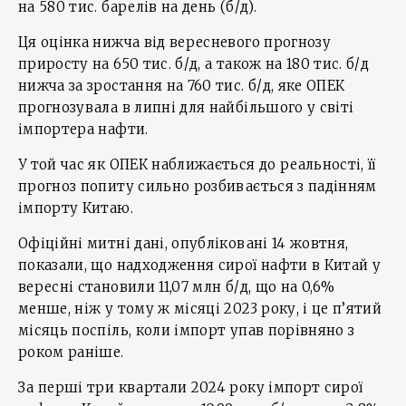
на 580 тис. барелів на день (б/д).
Ця оцінка нижча від вересневого прогнозу
приросту на 650 тис. б/д, а також на 180 тис. б/д
нижча за зростання на 760 тис. б/д, яке ОПЕК
прогнозувала в липні для найбільшого у світі
імпортера нафти.
У той час як ОПЕК наближається до реальності, її
прогноз попиту сильно розбивається з падінням
імпорту Китаю.
Офіційні митні дані, опубліковані 14 жовтня,
показали, що надходження сирої нафти в Китай у
вересні становили 11,07 млн б/д, що на 0,6%
менше, ніж у тому ж місяці 2023 року, і це п’ятий
місяць поспіль, коли імпорт упав порівняно з
роком раніше.
За перші три квартали 2024 року імпорт сирої