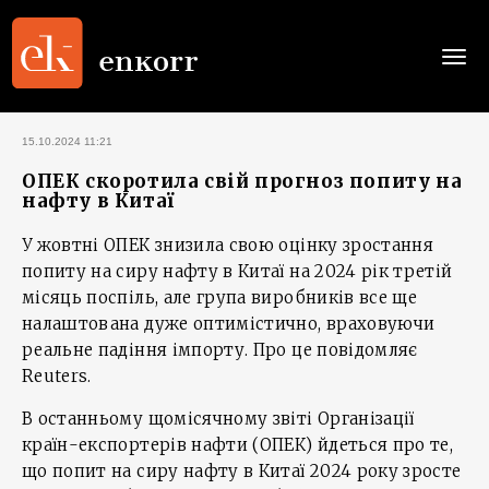
Togg
navi
15.10.2024 11:21
ОПЕК скоротила свій прогноз попиту на
нафту в Китаї
У жовтні ОПЕК знизила свою оцінку зростання
попиту на сиру нафту в Китаї на 2024 рік третій
місяць поспіль, але група виробників все ще
налаштована дуже оптимістично, враховуючи
реальне падіння імпорту. Про це повідомляє
Reuters.
В останньому щомісячному звіті Організації
країн-експортерів нафти (ОПЕК) йдеться про те,
що попит на сиру нафту в Китаї 2024 року зросте