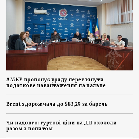
АМКУ пропонує уряду переглянути
податкове навантаження на пальне
Brent здорожчала до $83,29 за барель
Чи надовго: гуртові ціни на ДП охололи
разом з попитом