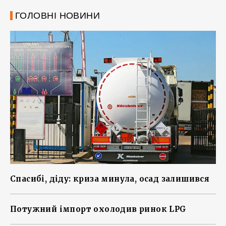
ГОЛОВНІ НОВИНИ
Спасибі, діду: криза минула, осад залишився
Потужний імпорт охолодив ринок LPG