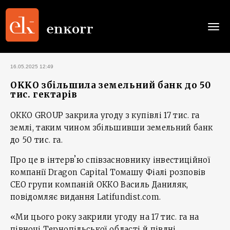
Togg
navi
16.05.2025 12:49
OKKO збільшила земельний банк до 50
тис. гектарів
ОККО GROUP закрила угоду з купівлі 17 тис. га
землі, таким чином збільшивши земельний банк
до 50 тис. га.
Про це в інтервʼю співзасновнику інвестиційної
компанії Dragon Capital Томашу Фіалі розповів
СЕО групи компаній ОККО Василь Даниляк,
повідомляє видання Latifundist.com.
«Ми цього року закрили угоду на 17 тис. га на
півночі Тернопільської області й півдні