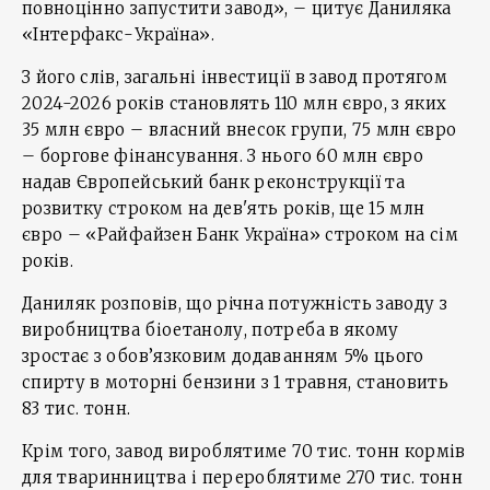
повноцінно запустити завод», – цитує Даниляка
«Інтерфакс-Україна».
З його слів, загальні інвестиції в завод протягом
2024-2026 років становлять 110 млн євро, з яких
35 млн євро – власний внесок групи, 75 млн євро
– боргове фінансування. З нього 60 млн євро
надав Європейський банк реконструкції та
розвитку строком на дев'ять років, ще 15 млн
євро – «Райфайзен Банк Україна» строком на сім
років.
Даниляк розповів, що річна потужність заводу з
виробництва біоетанолу, потреба в якому
зростає з обов’язковим додаванням 5% цього
спирту в моторні бензини з 1 травня, становить
83 тис. тонн.
Крім того, завод вироблятиме 70 тис. тонн кормів
для тваринництва і перероблятиме 270 тис. тонн