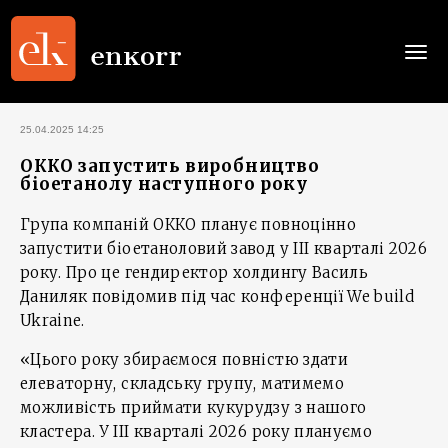
Togg
navi
25.04.2025 14:25
ОККО запустить виробництво
біоетанолу наступного року
Група компаній ОККО планує повноцінно
запустити біоетаноловий завод у ІІІ кварталі 2026
року. Про це гендиректор холдингу Василь
Даниляк повідомив під час конференції We build
Ukraine.
«Цього року збираємося повністю здати
елеваторну, складську групу, матимемо
можливість приймати кукурудзу з нашого
кластера. У ІІІ кварталі 2026 року плануємо