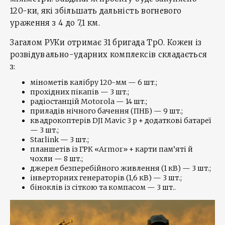
120-ки, які збільшать дальність вогневого
ураження з 4 до 7,1 км.
Загалом РУКи отримає 31 бригада ТрО. Кожен із
розвідувально-ударних комплексів складається
з:
мінометів калібру 120-мм — 6 шт.;
прохідних пікапів — 3 шт.;
радіостанцій Motorola — 14 шт.;
приладів нічного бачення (ПНБ) — 9 шт.;
квадрокоптерів DJI Mavic 3 p + додаткові батареї
— 3 шт.;
Starlink — 3 шт.;
планшетів із ГРК «Armor» + карти пам’яті й
чохли — 8 шт.;
джерел безперебійного живлення (1 кВ) — 3 шт.;
інверторних генераторів (1,6 кВ) — 3 шт.;
біноклів із сіткою та компасом — 3 шт..