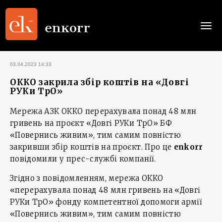
Togg
navi
03.04.2023 14:33
ОККО закрила збір коштів на «Довгі
РУКи ТрО»
Мережа АЗК ОККО перерахувала понад 48 млн
гривень на проєкт «Довгі РУКи ТрО» БФ
«Повернись живим», тим самим повністю
закривши збір коштів на проєкт. Про це
enkorr
повідомили у прес-службі компанії.
Згідно з повідомленням, мережа ОККО
«перерахувала понад 48 млн гривень на «Довгі
РУКи ТрО» фонду компетентної допомоги армії
«Повернись живим», тим самим повністю