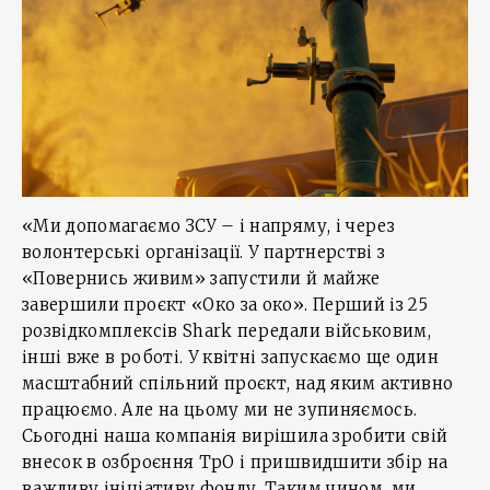
«Ми допомагаємо ЗСУ – і напряму, і через
волонтерські організації. У партнерстві з
«Повернись живим» запустили й майже
завершили проєкт «Око за око». Перший із 25
розвідкомплексів Shark передали військовим,
інші вже в роботі. У квітні запускаємо ще один
масштабний спільний проєкт, над яким активно
працюємо. Але на цьому ми не зупиняємось.
Сьогодні наша компанія вирішила зробити свій
внесок в озброєння ТрО і пришвидшити збір на
важливу ініціативу фонду. Таким чином, ми