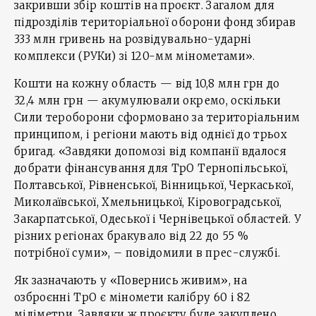
закривши збір коштів на проєкт. Загалом для
підрозділів територіальної оборони фонд збирав
333 млн гривень на розвідувально-ударні
комплекси (РУКи) зі 120-мм мінометами».
Кошти на кожну область — від 10,8 млн грн до
32,4 млн грн — акумулювали окремо, оскільки
Сили тероборони сформовано за територіальним
принципом, і регіони мають від однієї до трьох
бригад. «Завдяки допомозі від компанії вдалося
добрати фінансування для ТрО Тернопільської,
Полтавської, Рівненської, Вінницької, Черкаської,
Миколаївської, Хмельницької, Кіровоградської,
Закарпатської, Одеської і Чернівецької областей. У
різних регіонах бракувало від 22 до 55 %
потрібної суми», – повідомили в прес-службі.
Як зазначають у «Повернись живим», на
озброєнні ТрО є міномети калібру 60 і 82
міліметри. Завдяки ж проєкту буде закуплено