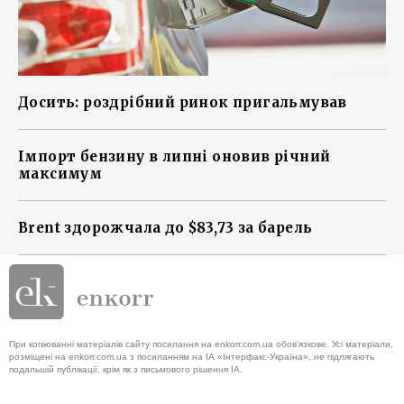
Досить: роздрібний ринок пригальмував
Імпорт бензину в липні оновив річний
максимум
Brent здорожчала до $83,73 за барель
При копіюванні матеріалів сайту посилання на enkorr.com.ua обов'язкове. Усі матеріали,
розміщені на enkorr.com.ua з посиланням на ІА «Інтерфакс-Україна», не підлягають
подальшій публікації, крім як з письмового рішення ІА.