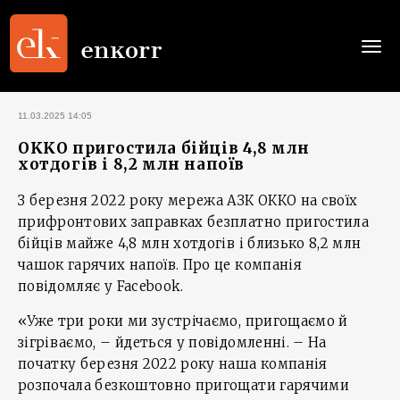
Togg
navi
11.03.2025 14:05
OKKO пригостила бійців 4,8 млн
хотдогів і 8,2 млн напоїв
З березня 2022 року мережа АЗК ОККО на своїх
прифронтових заправках безплатно пригостила
бійців майже 4,8 млн хотдогів і близько 8,2 млн
чашок гарячих напоїв. Про це компанія
повідомляє у Facebook.
«Уже три роки ми зустрічаємо, пригощаємо й
зігріваємо, – йдеться у повідомленні. – На
початку березня 2022 року наша компанія
розпочала безкоштовно пригощати гарячими