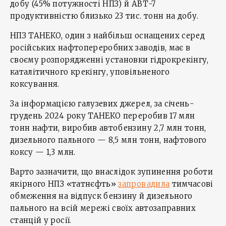
‌добу (45% потужності НПЗ) й АВТ-7
продуктивністю близько 23 тис. тонн на добу.
НПЗ ТАНЕКО, один з найбільш оснащених серед
російських нафтопереробних заводів, має в
своєму розпорядженні установки гідрокрекінгу,
каталітичного крекінгу, уповільненого
коксування.
За інформацією галузевих джерел, за січень-
грудень 2024 року ТАНЕКО переробив 17 млн
тонн нафти, виробив автобензину 2,7 млн тонн,
дизельного пального — 8,5 млн тонн, нафтового
коксу — 1,3 млн.
Варто зазначити, що внаслідок зупинення роботи
якірного НПЗ «татнєфть»
запровадила
тимчасові
обмеження на відпуск бензину й дизельного
пального на всій мережі своїх автозаправних
станцій у росії.