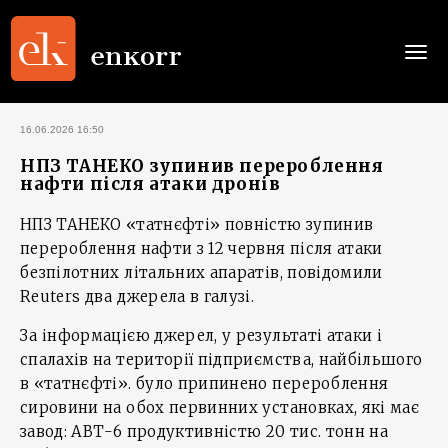
Togg
navi
16.06.2026 16:50
НПЗ ТАНЕКО зупинив перероблення
нафти після атаки дронів
НПЗ ТАНЕКО «татнєфті» повністю зупинив
перероблення нафти з 12 червня після атаки
безпілотних літальних апаратів, повідомили
Reuters два джерела в галузі.
За інформацією джерел, у результаті атаки і
спалахів на території підприємства, найбільшого
в «татнєфті». було припинено перероблення
сировини на обох первинних ‌установках, які має
завод: АВТ-6 продуктивністю 20 тис. тонн на