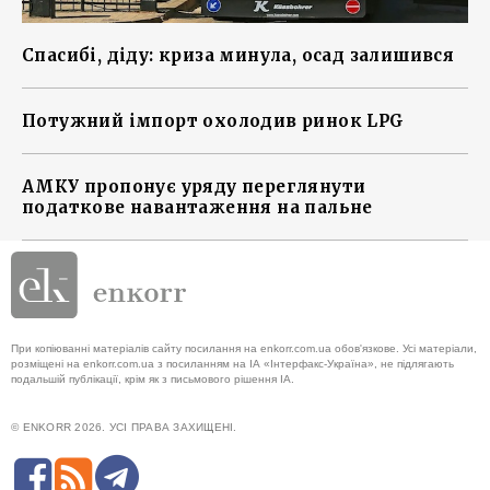
Спасибі, діду: криза минула, осад залишився
Потужний імпорт охолодив ринок LPG
АМКУ пропонує уряду переглянути
податкове навантаження на пальне
При копіюванні матеріалів сайту посилання на enkorr.com.ua обов'язкове. Усі матеріали,
розміщені на enkorr.com.ua з посиланням на ІА «Інтерфакс-Україна», не підлягають
подальшій публікації, крім як з письмового рішення ІА.
© ENKORR 2026. УСІ ПРАВА ЗАХИЩЕНІ.