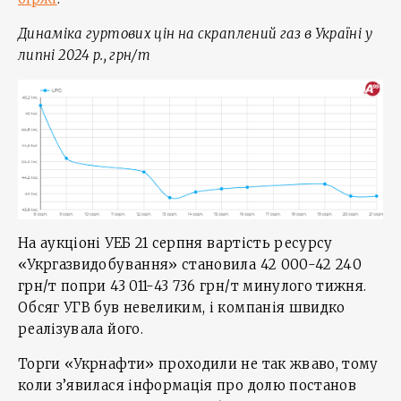
Динаміка гуртових цін на скраплений газ в Україні у
липні 2024 р., грн/т
На аукціоні УЕБ 21 серпня вартість ресурсу
«Укргазвидобування» становила 42 000-42 240
грн/т попри 43 011-43 736 грн/т минулого тижня.
Обсяг УГВ був невеликим, і компанія швидко
реалізувала його.
Торги «Укрнафти» проходили не так жваво, тому
коли з’явилася інформація про долю постанов