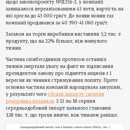
щодо законопроєкту №11256-2, у компанії
залишалося нереалізованими 43 лоти, вартість на
які зросла до 43 000 грн/т. До появи новин газ
компанії продавався за 40 390-41 060 грн/т.
Загалом на торги виробники виставили 5,2 тис. т
продукту, що на 22% більше, ніж минулого
тижня.
Частина співбесідників протягом останніх
тижнів звертала увагу на факт не підписання
президентом закону про підняття акцизів з 1
вересня як чинник стримування попиту. Проте
основна частина компаній нарощувала закупівлі,
у результаті чого
обсяги імпорту сягнули
рекордних позначок
. З 12 по 18 серпня
середньодобовий імпорт пального становив
3,18 тис. т, що трохи нижче, ніж тижнем раніше.