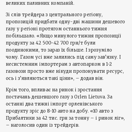
великих паливних компаній.
Зі слів трейдера з центрального регіону,
пропозицій придбати одну-дві машини дешевого
газу у регіоні протягом останнього тижня
побільшало. «Якщо минулого тижня пропозиції
продукту за 42 500-42 700 грн/т були
поодинокими, то зараз їх більше. І зрозуміло
чому. Газом усі вже залились під саму зав’язку. І
несистемним імпортерам з автопарком в 1-2
газовози просто вже нікуди пропонувати ресурс,
ось і з’являються такі ціни», – додав він.
Крім того, впливає на ринок і зростання
постачань дешевшого газу з Orlen Lietuva. За
останні два тижні імпорт орленівського
продукту зріс до 8-10 авто на добу. «10 авто з
Прибалтики за 42 тис. грн за тонну – і ринок ліг»,
– наголосив один із трейдерів.