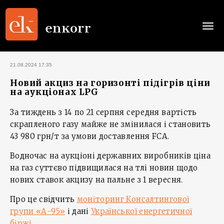
Togg
navi
21.08.2024 17:35
Новий акциз на горизонті підігрів ціни
на аукціонах LPG
За тиждень з 14 по 21 серпня середня вартість
скрапленого газу майже не змінилася і становить
43 980 грн/т за умови доставлення FCA.
Водночас на аукціоні державних виробників ціна
на газ суттєво підвищилася на тлі новин щодо
нових ставок акцизу на пальне з 1 вересня.
Про це свідчить
моніторинг Консалтингової
групи «А-95»
і дані
Української енергетичної
біржі
.