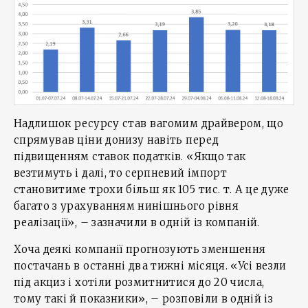
Надлишок ресурсу став вагомим драйвером, що
спрямував ціни донизу навіть перед
підвищенням ставок податків. «Якщо так
везтимуть і далі, то серпневий імпорт
становитиме трохи більш як 105 тис. т. А це дуже
багато з урахуванням нинішнього рівня
реалізації», – зазначили в одній із компаній.
Хоча деякі компанії прогнозують зменшення
постачань в останні два тижні місяця. «Усі везли
під акциз і хотіли розмитнитися до 20 числа,
тому такі й показники», – розповіли в одній із