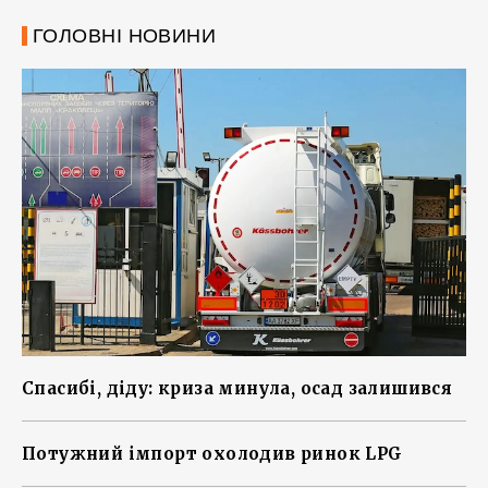
ГОЛОВНІ НОВИНИ
Спасибі, діду: криза минула, осад залишився
Потужний імпорт охолодив ринок LPG