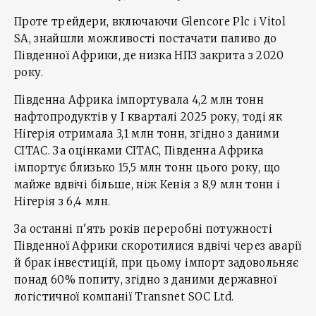
Проте трейдери, включаючи Glencore Plc і Vitol
SA, знайшли можливості постачати паливо до
Південної Африки, де низка НПЗ закрита з 2020
року.
Південна Африка імпортувала 4,2 млн тонн
нафтопродуктів у І кварталі 2025 року, тоді як
Нігерія отримала 3,1 млн тонн, згідно з даними
CITAC. За оцінками CITAC, Південна Африка
імпортує близько 15,5 млн тонн цього року, що
майже вдвічі більше, ніж Кенія з 8,9 млн тонн і
Нігерія з 6,4 млн.
За останні п'ять років переробні потужності
Південної Африки скоротилися вдвічі через аварії
й брак інвестицій, при цьому імпорт задовольняє
понад 60% попиту, згідно з даними державної
логістичної компанії Transnet SOC Ltd.