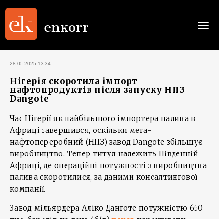
Togg
navi
28.05.2025 13:34
Нігерія скоротила імпорт
нафтопродуктів після запуску НПЗ
Dangote
Час Нігерії як найбільшого імпортера палива в
Африці завершився, оскільки мега-
нафтопереробний (НПЗ) завод Dangote збільшує
виробництво. Тепер титул належить Південній
Африці, де операційні потужності з виробництва
палива скоротилися, за даними консалтингової
компанії.
Завод мільярдера Аліко Данготе потужністю 650