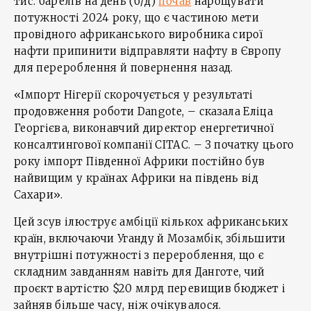
тис. барелів на день (б/д)
почав
нарощувати
потужності 2024 року, що є частиною мети
провідного африканського виробника сирої
нафти припинити відправляти нафту в Європу
для перероблення й повернення назад.
«Імпорт Нігерії скорочується у результаті
продовження роботи Dangote, – сказала Еліца
Георгієва, виконавчий директор енергетичної
консалтингової компанії CITAC. – З початку цього
року імпорт Південної Африки постійно був
найвищим у країнах Африки на південь від
Сахари».
Цей зсув ілюструє амбіції кількох африканських
країн, включаючи Уганду й Мозамбік, збільшити
внутрішні потужності з перероблення, що є
складним завданням навіть для Данготе, чий
проєкт вартістю $20 млрд перевищив бюджет і
зайняв більше часу, ніж очікувалося.