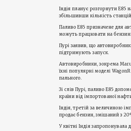
Індія планує розгорнути E85 н
збільшивши кількість станцій 
Паливо E85 призначене для ав
можуть працювати на бензині
Пурі заявив, що автовиробник
підтримують запуск.
Автовиробники, зокрема Marut
їхні популярні моделі WagonR
пального.
Зі слів Пурі, паливо E85 доп
країни від імпортованої нафт
Індія, третій за величиною ім
продає бензин, змішаний з 20
У квітні Індія запропонувала