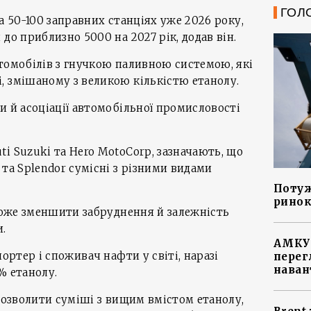
ГОЛ
а 50-100 заправних станціях уже 2026 року,
до приблизно 5000 на 2027 рік, додав він.
томобілів з гнучкою паливною системою, які
, змішаному з великою кількістю етанолу.
и й асоціації автомобільної промисловості
i Suzuki та Hero MotoCorp, зазначають, що
 та Splendor сумісні з різними видами
Потуж
ринок
оможе зменшити забруднення й залежність
и.
АМКУ 
портер і споживач нафти у світі, наразі
перег
наван
% етанолу.
 дозволити суміші з вищим вмістом етанолу,