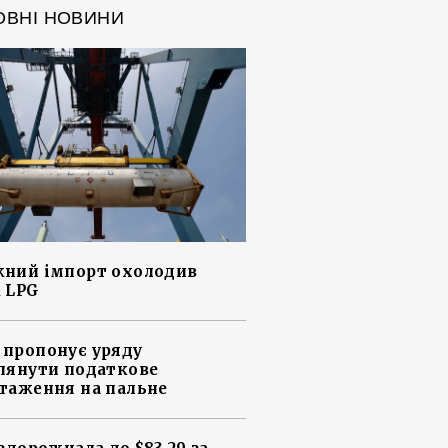
ОВНІ НОВИНИ
ний імпорт охолодив
 LPG
пропонує уряду
лянути податкове
таження на пальне