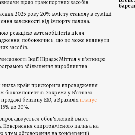
Brent
 правилами щодо транспортних засобів.
барел
гнення 2025 року 20% вмісту етанолу в суміші
ення залежності від імпорту палива.
вною реакцією автомобілістів після
адження, побоюючись, що це може вплинути
их засобів.
мисловості Індії Нірадж Міттал у п'ятницю
програмою збільшення виробництва
зи низка країн прискорила впровадження
м біокомпонентів. Зокрема у В’єтнамі
продажі бензину E10, а Бразилія
планує
 15% до 20%.
я впроваджується обов’язковий вміст
%. Повернення спиртовмісного палива на
ю з тем обговорення на конференції