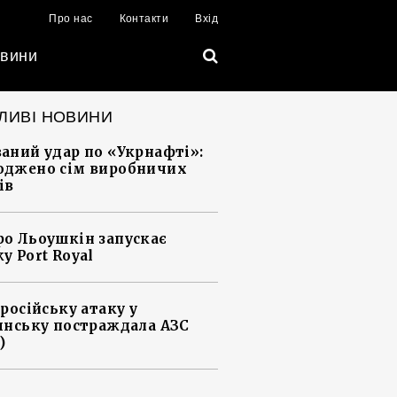
Про нас
Контакти
Вхід
вини
ЛИВІ НОВИНИ
аний удар по «Укрнафті»:
джено сім виробничих
ів
о Льоушкін запускає
у Port Royal
 російську атаку у
янську постраждала АЗС
)