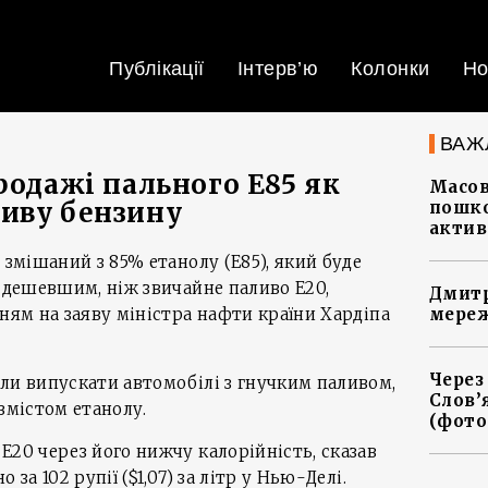
Публікації
Інтерв’ю
Колонки
Но
ВАЖ
родажі пального E85 як
Масов
иву бензину
пошко
актив
 змішаний з 85% етанолу (E85), який буде
р дешевшим, ніж звичайне паливо E20,
Дмитр
ням на заяву міністра нафти країни Хардіпа
мереж
Через
ли випускати автомобілі з гнучким паливом,
Слов’
вмістом етанолу.
(фото
E20 через його нижчу калорійність, сказав
 за 102 рупії ($1,07) за літр у Нью-Делі.