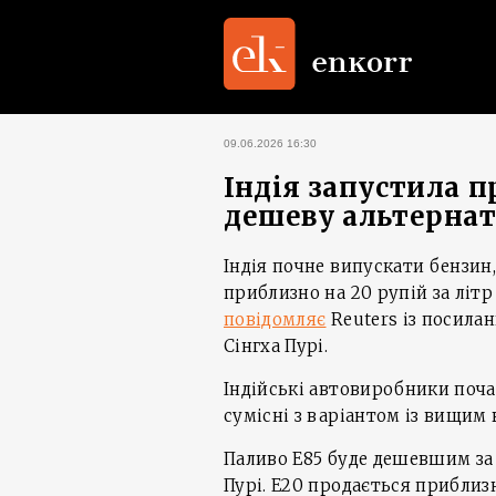
09.06.2026 16:30
Індія запустила п
дешеву альтернат
Індія почне випускати бензин,
приблизно на 20 рупій за літ
повідомляє
Reuters із посилан
Сінгха Пурі.
Індійські автовиробники поча
сумісні з варіантом із вищим 
Паливо E85 буде дешевшим за 
Пурі. E20 продається приблизно