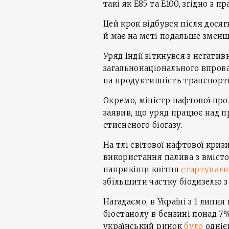
такі як E85 та E100, згідно з
Цей крок відбувся після дося
й має на меті подальше зменш
Уряд Індії зіткнувся з негати
загальнонаціонального впров
на продуктивність транспортн
Окремо, міністр нафтової про
заявив, що уряд працює над 
стисненого біогазу.
На тлі світової нафтової кри
використання палива з вмісто
наприкінці квітня
стартували
збільшити частку біодизелю з
Нагадаємо, в Україні з 1 липн
біоетанолу в бензині понад 7
український ринок
було
одніє