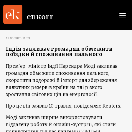
Togg
navi
11.05.2026 11:53
Індія закликає громадян обмежити
поїздки й споживання пального
Прем’єр-міністр Індії Нарендра Моді закликав
громадян обмежити споживання пального,
скоротити подорожі й імпорт для збереження
валютних резервів країни на тлі різкого
зростання світових цін на енергоносії.
Про це він заявив 10 травня, повідомляє Reuters.
Моді закликав ширше використовувати
віддалену роботу й онлайн-зустрічі, які стали
популярними під час пандемії COVID-19,