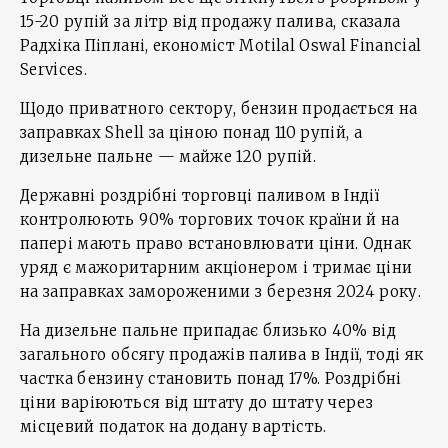
15-20 рупій за літр від продажу палива, сказала
Радхіка Піплані, економіст Motilal Oswal Financial
Services.
Щодо приватного сектору, бензин продається на
заправках Shell за ціною понад 110 рупій, а
дизельне пальне — майже 120 рупій.
Державні роздрібні торговці паливом в Індії
контролюють 90% торгових точок країни й на
папері мають право встановлювати ціни. Однак
уряд є мажоритарним акціонером і тримає ціни
на заправках замороженими з березня 2024 року.
На дизельне пальне припадає близько 40% від
загального обсягу продажів палива в Індії, тоді як
частка бензину становить понад 17%. Роздрібні
ціни варіюються від штату до штату через
місцевий податок на додану вартість.