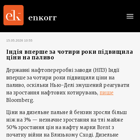
Togg
navi
15.05.2026 10:55
Індія вперше за чотири роки підвищила
ціни на паливо
Державні нафтопереробні заводи (НПЗ) Індії
вперше за чотири роки підвищили ціни на
паливо, оскільки Нью-Делі змушений реагувати
на зростання нафтових котирувань,
пише
Bloomberg.
Ціни на дизельне пальне й бензин зросли більш
ніж на 3% — незначне зростання на тлі майже
50% зростання цін на нафту марки Brent з
початку війни на Близькому Сході. Дизельне