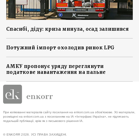
Спасибі, діду: криза минула, осад залишився
Потужний імпорт охолодив ринок LPG
АМКУ пропонує уряду переглянути
податкове навантаження на пальне
При копіюванні матеріалів сайту посилання на enkorr.com.ua обов'язкове. Усі матеріали,
розміщені на enkorr.com.ua з посиланням на ІА «Інтерфакс-Україна», не підлягають
подальшій публікації, крім як з письмового рішення ІА.
© ENKORR 2026. УСІ ПРАВА ЗАХИЩЕНІ.