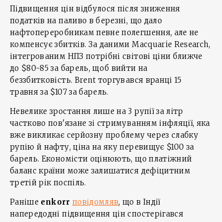
Підвищення цін відбулося після зниження
податків на паливо в березні, що дало
нафтопереробникам певне полегшення, але не
компенсує збитків. За даними Macquarie Research,
інтегрованим НПЗ потрібні світові ціни ближче
до $80-85 за барель, щоб вийти на
беззбитковість. Brent торгувався вранці 15
травня за $107 за барель.
Невелике зростання лише на 3 рупії за літр
частково пов'язане зі стримуванням інфляції, яка
вже викликає серйозну проблему через слабку
рупію й нафту, ціна на яку перевищує $100 за
барель. Економісти оцінюють, що платіжний
баланс країни може залишатися дефіцитним
третій рік поспіль.
Раніше
enkorr
повідомляв
, що в Індії
напередодні підвищення цін спостерігався