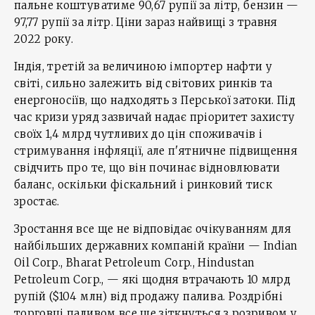
пальне коштуватиме 90,67 рупії за літр, бензин —
97,77 рупії за літр. Ціни зараз найвищі з травня
2022 року.
Індія, третій за величиною імпортер нафти у
світі, сильно залежить від світових ринків та
енергоносіїв, що надходять з Перської затоки. Під
час кризи уряд зазвичай надає пріоритет захисту
своїх 1,4 млрд чутливих до цін споживачів і
стримування інфляції, але п'ятничне підвищення
свідчить про те, що він починає відновлювати
баланс, оскільки фіскальний і ринковий тиск
зростає.
Зростання все ще не відповідає очікуванням для
найбільших державних компаній країни — Indian
Oil Corp., Bharat Petroleum Corp., Hindustan
Petroleum Corp., — які щодня втрачають 10 млрд
рупій ($104 млн) від продажу палива. Роздрібні
торговці паливом все ще зіткнуться з розривом у