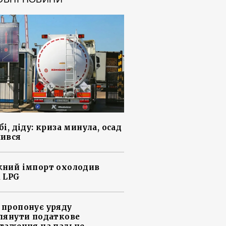
і, діду: криза минула, осад
ився
ний імпорт охолодив
 LPG
пропонує уряду
лянути податкове