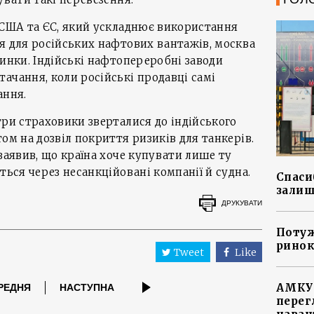
 США та ЄС, який ускладнює використання
я для російських нафтових вантажів, москва
ринки. Індійські нафтопереробні заводи
ачання, коли російські продавці самі
ання.
три страховики зверталися до індійського
ом на дозвіл покриття ризиків для танкерів.
заявив, що країна хоче купувати лише ту
ться через несанкційовані компанії й судна.
Спасиб
залиш
ДРУКУВАТИ
Потуж
ринок
Tweet
Like
АМКУ 
РЕДНЯ
НАСТУПНА
перег