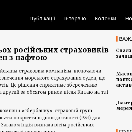
Публікації
Інтерв’ю
Колонки
Но
ВАЖ
ьох російських страховиків
Спасиб
ен з нафтою
залиш
осійським страховим компаніям, включаючи
Масов
безпечення морського страхування суден, що
пошко
ртів. Це рішення сприятиме збереженню
актив
а другий за обсягом ринок після Китаю на тлі
Дмитр
мереж
 компанії «сбербанку», страховій групі
авати покриття відповідальності (P&I) для
 Загалом Індія визнала вісім російських
ГОЛ
увати такі перевезення.