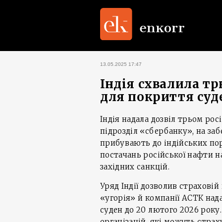
13.05.2025 17:47
Індія схвалила тр
для покриття суд
Індія надала дозвіл трьом р
підрозділ «сбербанку», на за
прибувають до індійських по
постачань російської нафти н
західних санкцій.
Уряд Індії дозволив страховій
«угорія» й компанії АСТК над
суден до 20 лютого 2026 року.
організацій, які можуть страх