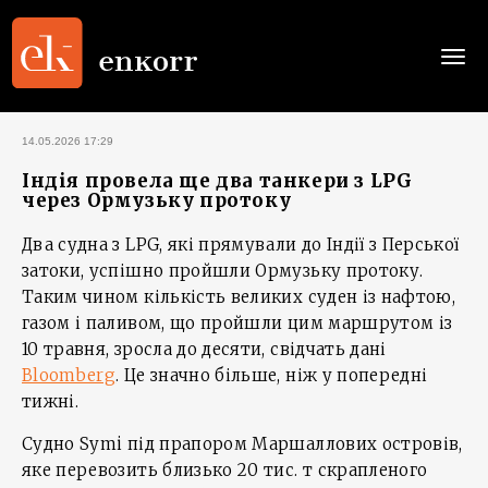
Togg
navi
14.05.2026 17:29
Індія провела ще два танкери з LPG
через Ормузьку протоку
Два судна з LPG, які прямували до Індії з Перської
затоки, успішно пройшли Ормузьку протоку.
Таким чином кількість великих суден із нафтою,
газом і паливом, що пройшли цим маршрутом із
10 травня, зросла до десяти, свідчать дані
Bloomberg
. Це значно більше, ніж у попередні
тижні.
Судно Symi під прапором Маршаллових островів,
яке перевозить близько 20 тис. т скрапленого