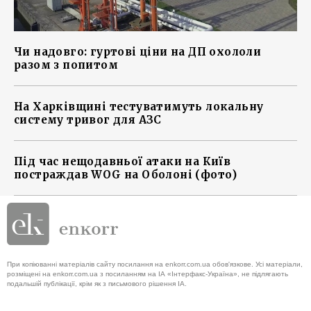
Чи надовго: гуртові ціни на ДП охололи
разом з попитом
На Харківщині тестуватимуть локальну
систему тривог для АЗС
Під час нещодавньої атаки на Київ
постраждав WOG на Оболоні (фото)
При копіюванні матеріалів сайту посилання на enkorr.com.ua обов'язкове. Усі матеріали,
розміщені на enkorr.com.ua з посиланням на ІА «Інтерфакс-Україна», не підлягають
подальшій публікації, крім як з письмового рішення ІА.