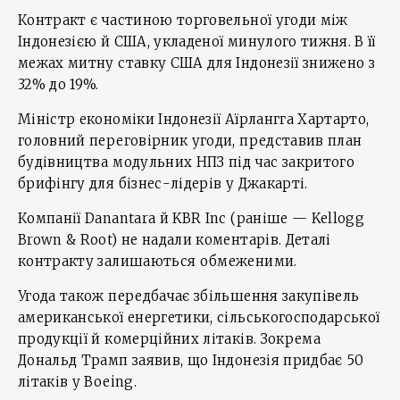
Контракт є частиною торговельної угоди між
Індонезією й США, укладеної минулого тижня. В її
межах митну ставку США для Індонезії знижено з
32% до 19%.
Міністр економіки Індонезії Аїрлангга Хартарто,
головний переговірник угоди, представив план
будівництва модульних НПЗ під час закритого
брифінгу для бізнес-лідерів у Джакарті.
Компанії Danantara й KBR Inc (раніше — Kellogg
Brown & Root) не надали коментарів. Деталі
контракту залишаються обмеженими.
Угода також передбачає збільшення закупівель
американської енергетики, сільськогосподарської
продукції й комерційних літаків. Зокрема
Дональд Трамп заявив, що Індонезія придбає 50
літаків у Boeing.