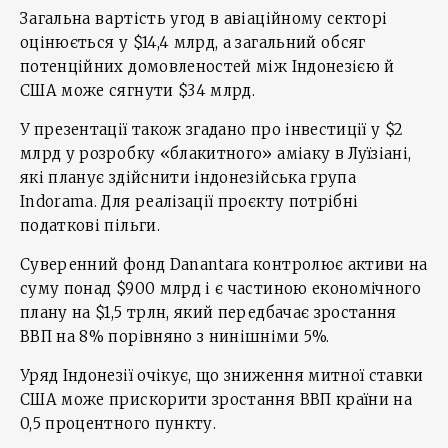
Загальна вартість угод в авіаційному секторі
оцінюється у $14,4 млрд, а загальний обсяг
потенційних домовленостей між Індонезією й
США може сягнути $34 млрд.
У презентації також згадано про інвестиції у $2
млрд у розробку «блакитного» аміаку в Луїзіані,
які планує здійснити індонезійська група
Indorama. Для реалізації проєкту потрібні
податкові пільги.
Суверенний фонд Danantara контролює активи на
суму понад $900 млрд і є частиною економічного
плану на $1,5 трлн, який передбачає зростання
ВВП на 8% порівняно з нинішніми 5%.
Уряд Індонезії очікує, що зниження митної ставки
США може прискорити зростання ВВП країни на
0,5 процентного пункту.