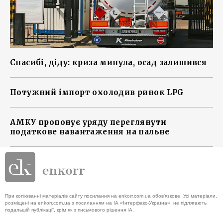
Спасибі, діду: криза минула, осад залишився
Потужний імпорт охолодив ринок LPG
АМКУ пропонує уряду переглянути
податкове навантаження на пальне
При копіюванні матеріалів сайту посилання на enkorr.com.ua обов'язкове. Усі матеріали,
розміщені на enkorr.com.ua з посиланням на ІА «Інтерфакс-Україна», не підлягають
подальшій публікації, крім як з письмового рішення ІА.