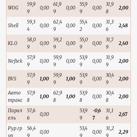
59,9
61,9
55,9
31,9
WOG
0,00
0,00
0,00
2,00
9
9
9
8
59,3
62,4
55,4
31,3
Shell
0,00
0,00
0,00
2,48
4
9
2
6
58,0
59,2
55,0
31,7
KLO
0,00
0,00
0,00
2,40
9
9
9
9
57,9
59,9
53,9
31,9
Neftek
0,00
0,00
0,00
2,00
9
9
9
9
57,9
59,9
53,9
30,4
BVS
1,00
1,00
0,00
2,00
9
9
9
9
Авто
57,9
62,9
53,9
30,4
1,00
1,00
0,00
2,00
транс
8
8
8
8
Парал
57,6
53,9
-0,6
31,1
0,00
2,67
ель
6
9
7
6
Рур гр
56,4
53,4
31,2
0,00
0,00
2,29
уп
9
9
9