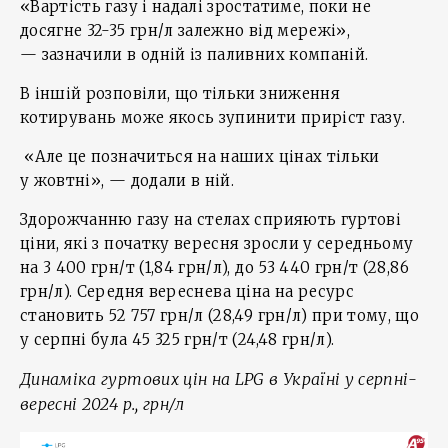
«Вартість газу і надалі зростатиме, поки не
досягне 32-35 грн/л залежно від мережі»,
— зазначили в одній із паливних компаній.
В іншій розповіли, що тільки зниження
котирувань може якось зупинити приріст газу.
«Але це позначиться на наших цінах тільки
у жовтні», — додали в ній.
Здорожчанню газу на стелах сприяють гуртові
ціни, які з початку вересня зросли у середньому
на 3 400 грн/т (1,84 грн/л), до 53 440 грн/т (28,86
грн/л). Середня вереснева ціна на ресурс
становить 52 757 грн/л (28,49 грн/л) при тому, що
у серпні була 45 325 грн/т (24,48 грн/л).
Динаміка гуртових цін на
LPG
в Україні у серпні-
вересні 2024 р., грн/л