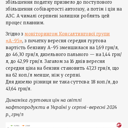
збільшення податку призвело до поступового
збільшення собівартості автогазу, а потім і цін на
АЗС. А чималі серпневі залишки роблять цей
процес плавним.
Згідно з
моніторингом Консалтингової групи
«А-95»
, з початку вересня середня гуртова
вартість бензину А-95 зменшилася на 1,69 грн/л,
до 46,30 грн/л, дизельного пального — на 1,44 грн/
л, до 42,99 грн/л. Загалом за 16 днів вересня
середня ціна на бензин становить 47,23 грн/л, що
на 62 коп./л менше, ніж у серпні.
Для дизелю різниця не така суттєва: 18 коп./л, до
43,64 грн/л.
Динаміка гуртових цін на світлі
нафтопродукти в Україні у серпні-вересні 2024
р., грн/л