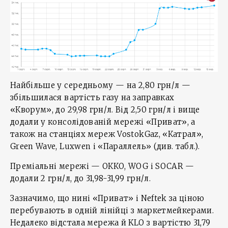
Найбільше у середньому — на 2,80 грн/л —
збільшилася вартість газу на заправках
«Кворум», до 29,98 грн/л. Від 2,50 грн/л і вище
додали у консолідованій мережі «Приват», а
також на станціях мереж VostokGaz, «Катрал»,
Green Wave, Luxwen і «Параллель» (див. табл.).
Преміальні мережі — ОККО, WOG і SOCAR —
додали 2 грн/л, до 31,98-31,99 грн/л.
Зазначимо, що нині «Приват» і Neftek за ціною
перебувають в одній лінійці з маркетмейкерами.
Недалеко відстала мережа й KLO з вартістю 31,79