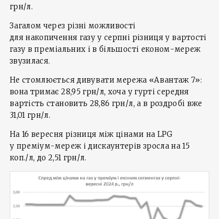
грн/л.
Загалом через різні можливості
для накопичення газу у серпні різниця у вартості
газу в преміальних і в більшості економ-мереж
звузилася.
Не стомлюється дивувати мережа «Авантаж 7»:
вона тримає 28,95 грн/л, хоча у гурті середня
вартість становить 28,86 грн/л, а в роздробі вже
31,01 грн/л.
На 16 вересня різниця між цінами на LPG
у преміум-мереж і дискаунтерів зросла на 15
коп./л, до 2,51 грн/л.