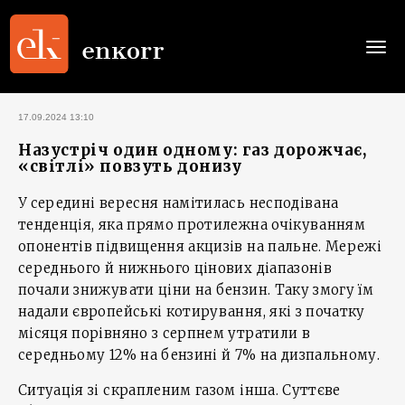
Togg
navi
17.09.2024 13:10
Назустріч один одному: газ дорожчає,
«світлі» повзуть донизу
У середині вересня намітилась несподівана
тенденція, яка прямо протилежна очікуванням
опонентів підвищення акцизів на пальне. Мережі
середнього й нижнього цінових діапазонів
почали знижувати ціни на бензин. Таку змогу їм
надали європейські котирування, які з початку
місяця порівняно з серпнем утратили в
середньому 12% на бензині й 7% на дизпальному.
Ситуація зі скрапленим газом інша. Суттєве