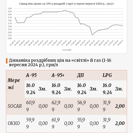
Динаміка роздрібних цін на «світлі» й газ (1-16
вересня 2024 р.), грн/л
А-95
А-95+
ДП
LPG
Мере
16.0
16.0
16.0
16.0
жі
Зм.
Зм.
Зм.
Зм.
9.24
9.24
9.24
9.24
60,9
62,9
56,9
31,9
SOCAR
0,00
0,00
0,00
2,00
9
9
9
9
59,9
61,9
55,9
31,9
ОККО
0,00
0,00
0,00
2,00
9
9
9
9