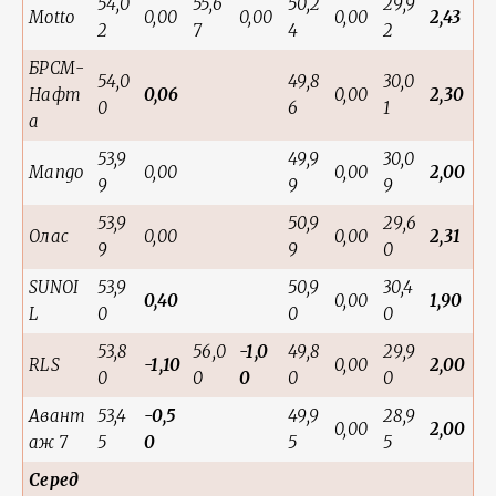
54,0
55,6
50,2
29,9
Motto
0,00
0,00
0,00
2,43
2
7
4
2
БРСМ-
54,0
49,8
30,0
Нафт
0,06
0,00
2,30
0
6
1
а
53,9
49,9
30,0
Mango
0,00
0,00
2,00
9
9
9
53,9
50,9
29,6
Олас
0,00
0,00
2,31
9
9
0
SUNOI
53,9
50,9
30,4
0,40
0,00
1,90
L
0
0
0
53,8
56,0
-1,0
49,8
29,9
RLS
-1,10
0,00
2,00
0
0
0
0
0
Авант
53,4
-0,5
49,9
28,9
0,00
2,00
аж 7
5
0
5
5
Серед