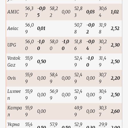
56,3
-0,0
58,2
52,8
30,6
AMIC
0,00
0,03
1,02
7
5
2
3
4
56,0
50,7
-0,0
31,9
Авіас
0,01
2,52
9
8
2
8
56,0
-1,0
58,0
-1,0
51,8
-0,0
30,2
UPG
2,30
0
0
0
0
6
4
2
Vostok
55,9
52,4
-1,0
31,4
0,50
2,50
Gaz
9
9
0
9
55,9
58,4
52,4
30,7
Ovis
0,00
0,00
0,00
2,20
9
9
9
9
Luxwe
55,9
56,9
52,4
30,4
0,00
0,00
0,00
2,50
n
9
9
9
9
Катра
55,9
49,9
30,3
0,00
0,00
2,60
л
9
9
7
Укрна
55,4
57,9
52,9
29,9
0,50
0,50
0,30
2,00