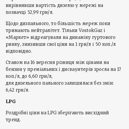
вирівнявши вартість дизелю у мережі на
позначці 52,99 грн/л.
Щодо дизпального, то більшість мереж поки
тримають нейтралітет. Тільки VostokGaz і
«Маркет» відреагували на динаміку гуртового
ринку, знизивши свої ціни на 1 грн/л і 50 коп./л
відповідно.
Станом на 16 вересня різниця між цінами на
бензин у преміальних і дискаунтерів зросла на 17
коп./л, до 6,60 грн/л,
для дизельного пального залишилася без змін:
6,42 грн/л.
LPG
Роздрібні ціни на LPG зберігають висхідний
тренд.