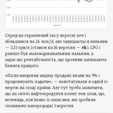
Спред на скраплений газ у вересні хоч і
збільшився на 24 коп./л, але залишається низьким
— 2,15 грн/л (станом на 16 вересня —
ek
). LPG і
раніше був маломаржинальним пальним, а
зараз що рентабельність, що проливи залишають
бажати кращого.
«Після введення акцизу продажі впали на 5% і
продовжують падати», — констатували в одній із
мереж на сході країни. Але тут треба зазначити,
що на світлі нафтопродукти попит теж упав, що,
вочевидь, пов'язано із запасами, які зробили
споживачі напередодні 1 вересня.