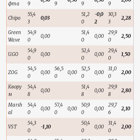
фта
9
9
9
9
55,4
51,2
-0,0
30,3
Chipo
0,03
2,28
3
0
2
3
Green
54,9
51,4
29,9
0,00
0,00
2,50
Wave
0
0
0
54,9
52,4
29,4
U.GO
0,00
0,00
1,50
0
0
0
54,5
56,5
52,5
31,0
ZOG
0,00
0,00
0,00
2,00
0
0
0
0
Квору
54,4
51,4
29,9
0,00
0,00
2,80
м
8
8
8
Marsh
54,4
57,4
50,9
29,7
0,00
0,00
0,00
2,10
al
0
0
0
6
54,3
50,4
31,4
VST
-1,10
0,00
2,00
0
0
0