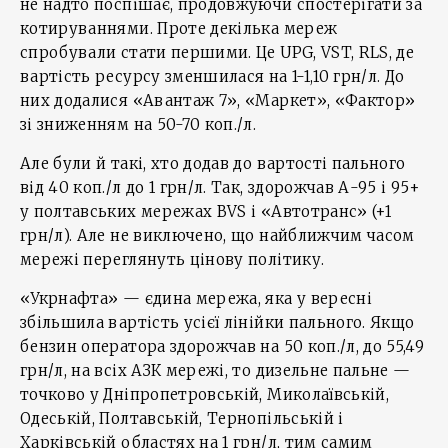
не надто поспішає, продовжуючи спостерігати за
котируваннями. Проте декілька мереж
спробували стати першими. Це UPG, VST, RLS, де
вартість ресурсу зменшилася на 1-1,10 грн/л. До
них додалися «Авантаж 7», «Маркет», «Фактор»
зі зниженням на 50-70 коп./л.
Але були й такі, хто додав до вартості пального
від 40 коп./л до 1 грн/л. Так, здорожчав А-95 і 95+
у полтавських мережах BVS і «Автотранс» (+1
грн/л). Але не виключено, що найближчим часом
мережі переглянуть цінову політику.
«Укрнафта» — єдина мережа, яка у вересні
збільшила вартість усієї лінійки пального. Якщо
бензин оператора здорожчав на 50 коп./л, до 55,49
грн/л, на всіх АЗК мережі, то дизельне пальне —
точково у Дніпропетровській, Миколаївській,
Одеській, Полтавській, Тернопільській і
Харківській областях на 1 грн/л, тим самим