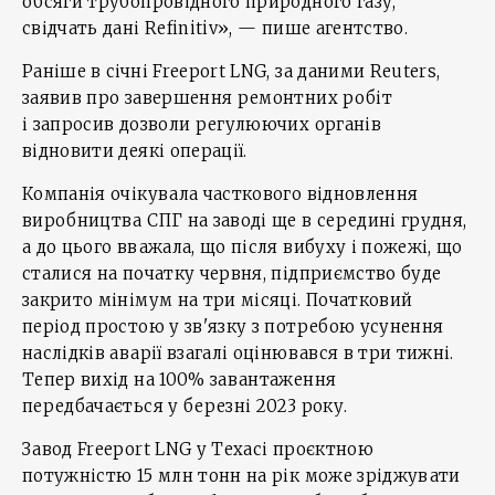
обсяги трубопровідного природного газу,
свідчать дані Refinitiv», — пише агентство.
Раніше в січні Freeport LNG, за даними Reuters,
заявив про завершення ремонтних робіт
і запросив дозволи регулюючих органів
відновити деякі операції.
Компанія очікувала часткового відновлення
виробництва СПГ на заводі ще в середині грудня,
а до цього вважала, що після вибуху і пожежі, що
сталися на початку червня, підприємство буде
закрито мінімум на три місяці. Початковий
період простою у зв'язку з потребою усунення
наслідків аварії взагалі оцінювався в три тижні.
Тепер вихід на 100% завантаження
передбачається у березні 2023 року.
Завод Freeport LNG у Техасі проєктною
потужністю 15 млн тонн на рік може зріджувати