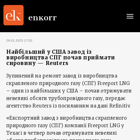
Togg
navi
26.01.2023 17:02
Найбільший у США завод із
виробництва CПГ почав приймати
сировину — Reuters
Зупинений на ремонт завод із виробництва
скрапленого природного газу (СПГ) Freeport LNG
– один із найбільших у США – почав отримувати
невеликі обсяги трубопровідного газу, передає
агентство Reuters із посиланням на дані Refinitiv.
«Експортний завод з виробництва скрапленого
природного газу (СПГ) компанії Freeport LNG у
Техасі в четвер почав отримувати невеликі