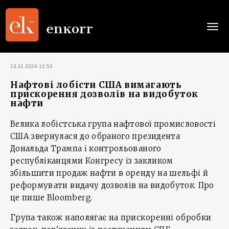
Togg
navi
13.11.2024 12:52
Нафтові лобісти США вимагають
прискорення дозволів на видобуток
нафти
Велика лобістська група нафтової промисловості
США звернулася до обраного президента
Дональда Трампа і контрольованого
республіканцями Конгресу із закликом
збільшити продаж нафти в оренду на шельфі й
реформувати видачу дозволів на видобуток. Про
це пише Bloomberg.
Група також наполягає на прискоренні обробки