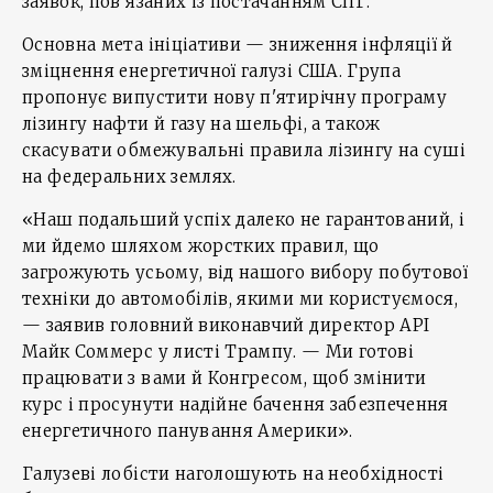
заявок, пов'язаних із постачанням CПГ.
Основна мета ініціативи — зниження інфляції й
зміцнення енергетичної галузі США. Група
пропонує випустити нову п'ятирічну програму
лізингу нафти й газу на шельфі, а також
скасувати обмежувальні правила лізингу на суші
на федеральних землях.
«Наш подальший успіх далеко не гарантований, і
ми йдемо шляхом жорстких правил, що
загрожують усьому, від нашого вибору побутової
техніки до автомобілів, якими ми користуємося,
— заявив головний виконавчий директор API
Майк Соммерс у листі Трампу. — Ми готові
працювати з вами й Конгресом, щоб змінити
курс і просунути надійне бачення забезпечення
енергетичного панування Америки».
Галузеві лобісти наголошують на необхідності