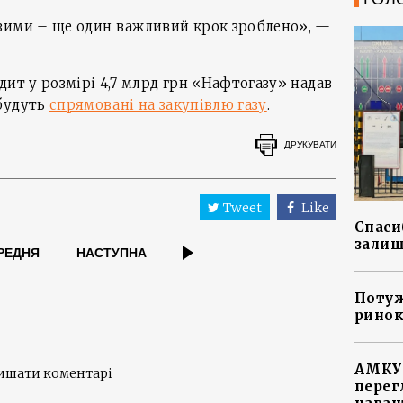
зими – ще один важливий крок зроблено», —
дит у розмірі 4,7 млрд грн «Нафтогазу» надав
 будуть
спрямовані на закупівлю газу
.
ДРУКУВАТИ
Tweet
Like
Спасиб
залиш
РЕДНЯ
НАСТУПНА
Потуж
ринок
АМКУ 
лишати коментарі
перег