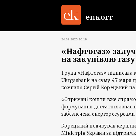
24.07.2025 10:19
«Нафтогаз» залуч
на закупівлю газу
Група «Нафтогаз» підписала 
Ukrgasbank на суму 4,7 млрд 
компанії Сергій Корецький на 
«Отримані кошти вже спрямов
формування достатніх запасів
забезпечена енергоресурсами ц
Корецький подякував керівниц
Міністрів України за підтримк