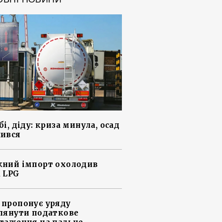
і, діду: криза минула, осад
ився
ний імпорт охолодив
 LPG
пропонує уряду
лянути податкове