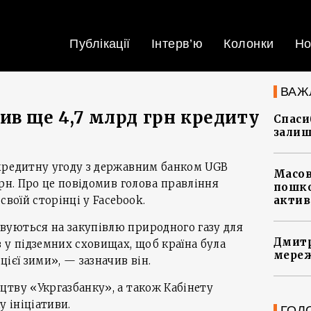
Публікації
Інтерв’ю
Колонки
Но
ВАЖ
ив ще 4,7 млрд грн кредиту
Спасиб
залиш
кредитну угоду з державним банком UGB
Масов
грн. Про це повідомив голова правління
пошко
своїй сторінці у Facebook.
актив
уються на закупівлю природного газу для
Дмитр
 у підземних сховищах, щоб країна була
мереж
ієї зими», — зазначив він.
тву «Укргазбанку», а також Кабінету
у ініціативи.
ГОЛ