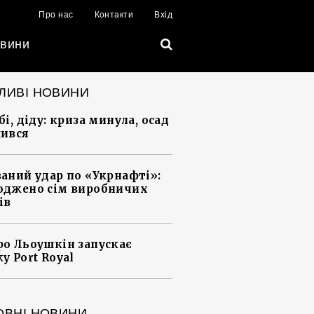
Про нас
Контакти
Вхід
вини
ЛИВІ НОВИНИ
і, діду: криза минула, осад
ився
аний удар по «Укрнафті»:
джено сім виробничих
ів
о Льоушкін запускає
у Port Royal
ОВНІ НОВИНИ