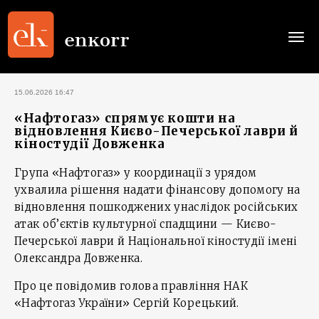
Togg
navi
15.06.2026 16:47
«Нафтогаз» спрямує кошти на
відновлення Києво-Печерської лаври й
кіностудії Довженка
Група «Нафтогаз» у координації з урядом
ухвалила рішення надати фінансову допомогу на
відновлення пошкоджених унаслідок російських
атак об’єктів культурної спадщини — Києво-
Печерської лаври й Національної кіностудії імені
Олександра Довженка.
Про це повідомив голова правління НАК
«Нафтогаз України» Сергій Корецький.